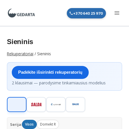
Skip
to
+370 640 25 970
content
Sieninis
Rekuperatoriai
/
Sieninis
Padėkite išsirinkti rekuperatorių
2 klausimai — parodysime tinkamiausius modelius
Serija:
Visos
Domekt R