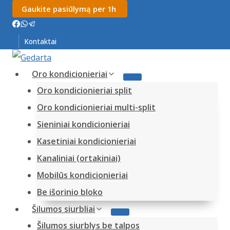
Skip
Gaukite pasiūlymą per 1h
to
content
Kontaktai
Oro kondicionieriai
Oro kondicionieriai split
Oro kondicionieriai multi-split
Sieniniai kondicionieriai
Kasetiniai kondicionieriai
Kanaliniai (ortakiniai)
Mobilūs kondicionieriai
Be išorinio bloko
Šilumos siurbliai
Šilumos siurblys be talpos