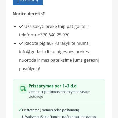
KONDICIONIERIUS
UNICO
Norite derėtis?
AIR
Užsisakyti prekę taip pat galite ir
25
telefonu: +370 640 25 970
SF
Radote pigiau? Parašykite mums į
EVA
info@gedarta.lt su pigesnės prekės
nuoroda ir mes pateiksime Jums geresnį
pasiūlymą!
Pristatymas per 1–3 d.d.
Greitas ir patikimas pristatymas visoje
Lietuvoje
Pristatome į namus arba paštomatą
Užsakymai išsiunčiami tą pačią arba kitą darbo