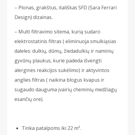
– Plonas, grakštus, itališkas SFD (Sara Ferrari
Design) dizainas.
– Multi filtravimo sitema, kurią sudaro
elektrostatinis filtras ( eliminuoja smulkiąsias
daleles: dulkių, dūmų, žiedadulkių ir naminių
gyvūnų plaukus, kurie padeda išvengti
alerginės reakcijos sukėlimo) ir aktyvintos
anglies filtras ( naikina blogus kvapus ir
sugaudo dauguma įvairių cheminių medžiagų
esančių ore).
Tinka patalpoms iki 22 m².