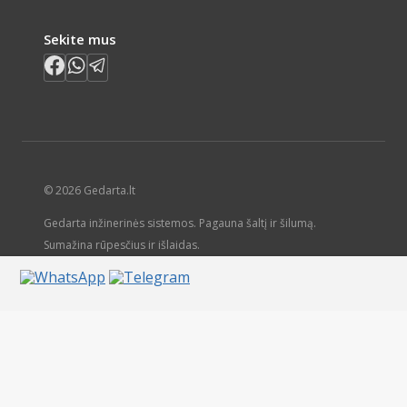
Sekite mus
© 2026 Gedarta.lt
Gedarta inžinerinės sistemos. Pagauna šaltį ir šilumą.
Sumažina rūpesčius ir išlaidas.
Krepšelis