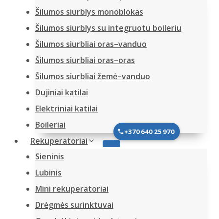
Šilumos siurblys monoblokas
Šilumos siurblys su integruotu boileriu
Šilumos siurbliai oras–vanduo
Šilumos siurbliai oras–oras
Šilumos siurbliai žemė–vanduo
Dujiniai katilai
Elektriniai katilai
Boileriai
+370 640 25 970
Rekuperatoriai
Sieninis
Lubinis
Mini rekuperatoriai
Drėgmės surinktuvai