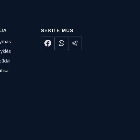
IJA
SEKITE MUS
tymas
syklės
būdai
itika