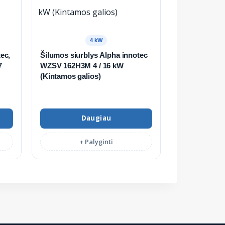
4 kW
ec,
Šilumos siurblys Alpha innotec
7
WZSV 162H3M 4 / 16 kW
(Kintamos galios)
Daugiau
+ Palyginti