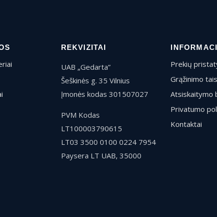
OS
REKVIZITAI
INFORMAC
riai
Prekių prista
UAB „Gedarta”
Grąžinimo tai
Šeškinės g. 35 Vilnius
i
Įmonės kodas 301507027
Atsiskaitymo 
Privatumo pol
PVM Kodas
Kontaktai
LT100003790615
LT03 3500 0100 0224 7954
Paysera LT UAB, 35000