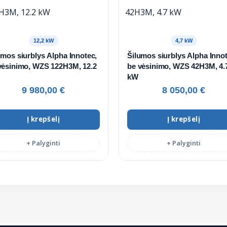
12,2 kW
4,7 kW
umos siurblys Alpha Innotec,
Šilumos siurblys Alpha Innot
vėsinimo, WZS 122H3M, 12.2
be vėsinimo, WZS 42H3M, 4.
kW
9 980,00
€
8 050,00
€
Į krepšelį
Į krepšelį
+ Palyginti
+ Palyginti