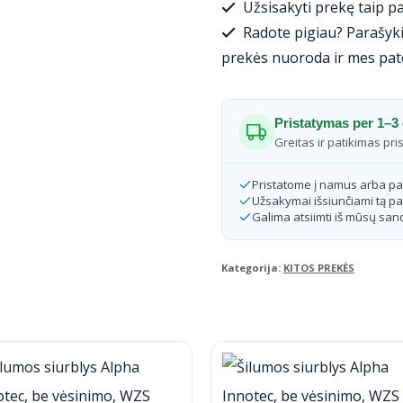
Užsisakyti prekę taip pa
Radote pigiau? Parašyki
prekės nuoroda ir mes pat
Pristatymas per 1–3 
Greitas ir patikimas pri
Pristatome į namus arba p
Užsakymai išsiunčiami tą pa
Galima atsiimti iš mūsų sand
Kategorija:
KITOS PREKĖS