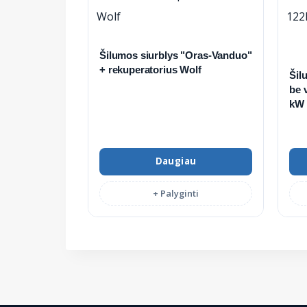
Šilumos siurblys "Oras-Vanduo"
+ rekuperatorius Wolf
Šil
be 
kW
Daugiau
+ Palyginti