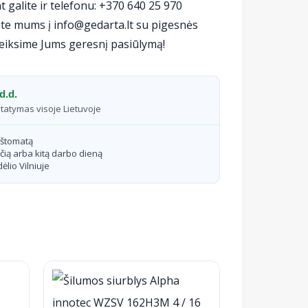
t galite ir telefonu: +370 640 25 970
te mums į info@gedarta.lt su pigesnės
eiksime Jums geresnį pasiūlymą!
d.d.
statymas visoje Lietuvoje
aštomatą
čią arba kitą darbo dieną
ėlio Vilniuje