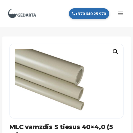
Skip
to
+370 640 25 970
content
MLC vamzdis S tiesus 40×4,0 (5