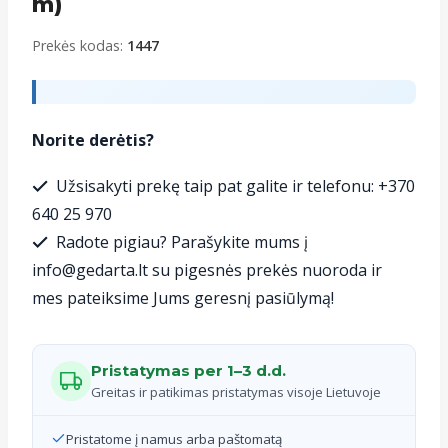
m)
Prekės kodas:
1447
Norite derėtis?
Užsisakyti prekę taip pat galite ir telefonu: +370
640 25 970
Radote pigiau? Parašykite mums į
info@gedarta.lt su pigesnės prekės nuoroda ir
mes pateiksime Jums geresnį pasiūlymą!
Pristatymas per 1–3 d.d.
Greitas ir patikimas pristatymas visoje Lietuvoje
Pristatome į namus arba paštomatą