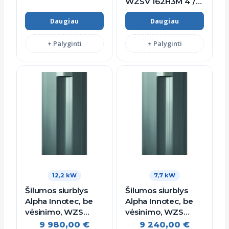
WZSV 162H3M 4 /
16 kW (Kintamos
Daugiau
Daugiau
galios)
+ Palyginti
+ Palyginti
12,2 kW
7,7 kW
Šilumos siurblys
Šilumos siurblys
Alpha Innotec, be
Alpha Innotec, be
vėsinimo, WZS
vėsinimo, WZS
122H3M, 12.2 kW
82H3M, 7.7 kW
9 980,00
€
9 240,00
€