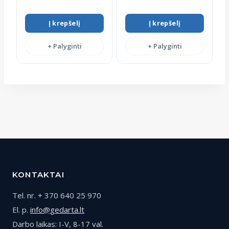
Į krepšelį
Į krepšelį
+ Palyginti
+ Palyginti
KONTAKTAI
Tel. nr. + 370 640 25 970
El. p.
info@gedarta.lt
Darbo laikas: I-V, 8-17 val.