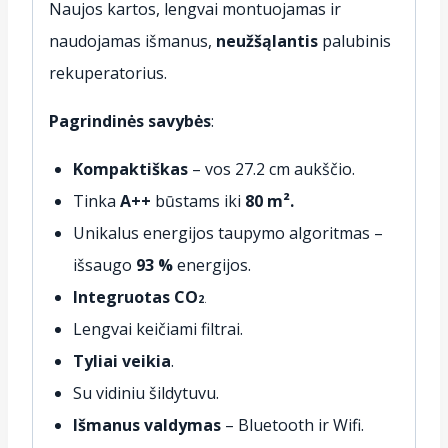
Naujos kartos, lengvai montuojamas ir
naudojamas išmanus,
neužšąlantis
palubinis
rekuperatorius.
Pagrindinės savybės
:
Kompaktiškas
– vos 27.2 cm aukščio.
Tinka
A++
būstams iki
80 m².
Unikalus energijos taupymo algoritmas –
išsaugo
93 %
energijos.
Integruotas CO
2
.
Lengvai keičiami filtrai.
Tyliai veikia
.
Su vidiniu šildytuvu.
Išmanus valdymas
– Bluetooth ir Wifi.