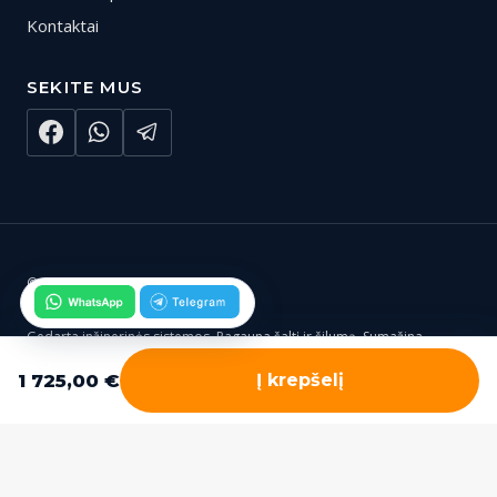
Kontaktai
SEKITE MUS
© 2026 Gedarta.lt
Gedarta inžinerinės sistemos. Pagauna šaltį ir šilumą. Sumažina
rūpesčius ir išlaidas.
1 725,00
€
Į krepšelį