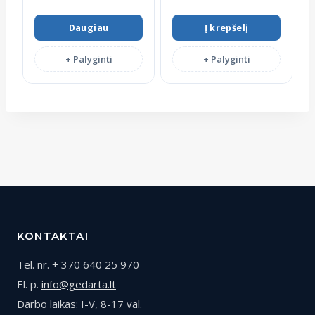
Daugiau
Į krepšelį
+ Palyginti
+ Palyginti
KONTAKTAI
Tel. nr. + 370 640 25 970
El. p.
info@gedarta.lt
Darbo laikas: I-V, 8-17 val.