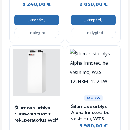
82H3M, 7.7 kW
42H3M, 4.7 kW
9 240,00
€
8 050,00
€
Į krepšelį
Į krepšelį
+ Palyginti
+ Palyginti
12,2 kW
Šilumos siurblys
Šilumos siurblys
Alpha Innotec, be
"Oras-Vanduo" +
vėsinimo, WZS
rekuperatorius Wolf
122H3M, 12.2 kW
9 980,00
€