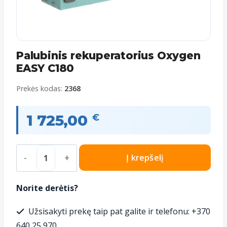
Palubinis rekuperatorius Oxygen
EASY C180
Prekės kodas:
2368
1 725,00
€
produkto
Į krepšelį
kiekis:
Palubinis
Norite derėtis?
rekuperatorius
Užsisakyti prekę taip pat galite ir telefonu: +370
Oxygen
640 25 970