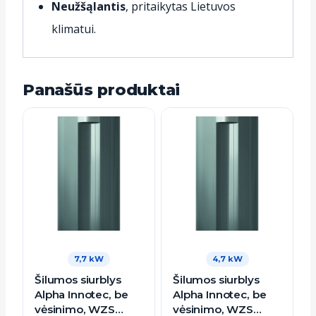
Neužšąlantis
, pritaikytas Lietuvos
klimatui.
Panašūs produktai
7,7 kW
4,7 kW
Šilumos siurblys
Šilumos siurblys
Alpha Innotec, be
Alpha Innotec, be
vėsinimo, WZS
vėsinimo, WZS