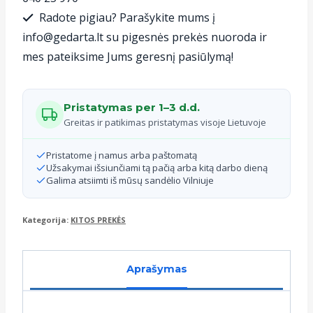
EASY
Radote pigiau? Parašykite mums į
C180
info@gedarta.lt su pigesnės prekės nuoroda ir
mes pateiksime Jums geresnį pasiūlymą!
Pristatymas per 1–3 d.d.
Greitas ir patikimas pristatymas visoje Lietuvoje
Pristatome į namus arba paštomatą
Užsakymai išsiunčiami tą pačią arba kitą darbo dieną
Galima atsiimti iš mūsų sandėlio Vilniuje
Kategorija:
KITOS PREKĖS
Aprašymas