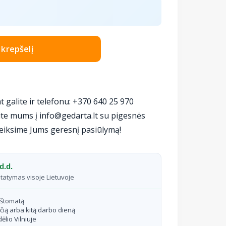
Į krepšelį
t galite ir telefonu: +370 640 25 970
te mums į info@gedarta.lt su pigesnės
eiksime Jums geresnį pasiūlymą!
d.d.
statymas visoje Lietuvoje
aštomatą
čią arba kitą darbo dieną
ėlio Vilniuje