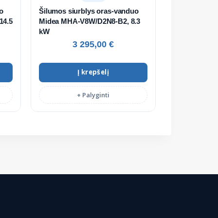
o
Šilumos siurblys oras-vanduo
14.5
Midea MHA-V8W/D2N8-B2, 8.3
kW
3 295,00
€
Į krepšelį
+ Palyginti