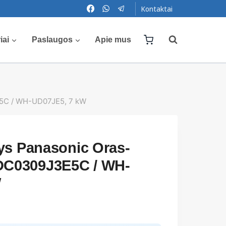
Kontaktai
iai
Paslaugos
Apie mus
5C / WH-UD07JE5, 7 kW
ys Panasonic Oras-
C0309J3E5C / WH-
W