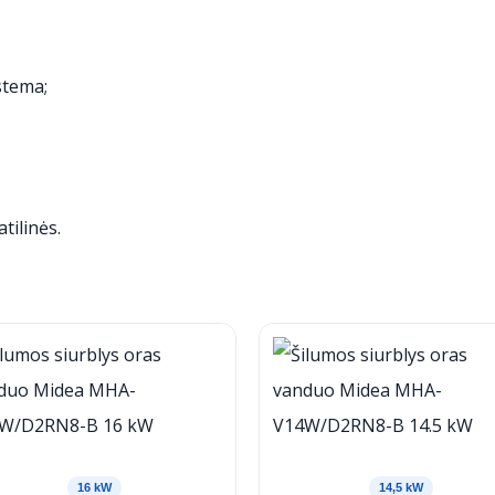
stema;
ilinės.
16 kW
14,5 kW