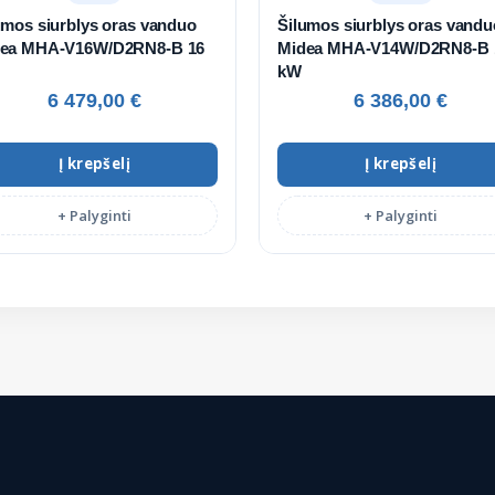
umos siurblys oras vanduo
Šilumos siurblys oras vandu
ea MHA-V16W/D2RN8-B 16
Midea MHA-V14W/D2RN8-B 
kW
6 479,00
€
6 386,00
€
Į krepšelį
Į krepšelį
+ Palyginti
+ Palyginti