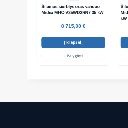
Šilumos siurblys oras vanduo
Šil
Midea MHC-V35WD2RN7 35 kW
Mid
kW
8 715,00
€
Į krepšelį
+ Palyginti