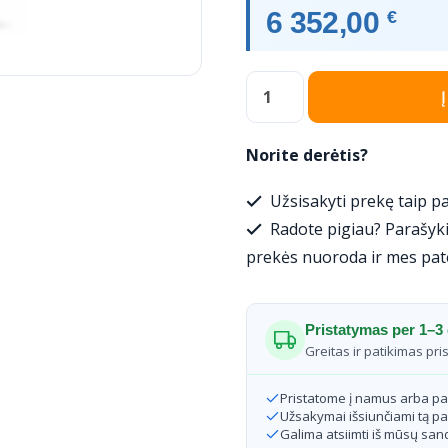
6 352,00
€
produkto
kiekis:
Šilumos
Norite derėtis?
siurblys
Užsisakyti prekę taip pa
Panasonic
Radote pigiau? Parašyki
Oras-
prekės nuoroda ir mes pat
Vanduo
WH-
Pristatymas per 1–3 
ADC0309J3E5C
Greitas ir patikimas pri
/
Pristatome į namus arba p
WH-
Užsakymai išsiunčiami tą pa
Galima atsiimti iš mūsų sand
UD07JE5,