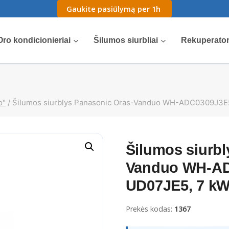
Gaukite pasiūlymą per 1h
Oro kondicionieriai
Šilumos siurbliai
Rekuperator
o"
/
Šilumos siurblys Panasonic Oras-Vanduo WH-ADC0309J3E
Šilumos siurbl
Vanduo WH-AD
UD07JE5, 7 k
Prekės kodas:
1367