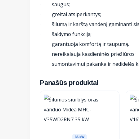
· saugūs;
· greitai atsiperkantys;
· šilumą ir karštą vandenį gaminanti si
· šaldymo funkcija;
· garantuoja komfortą ir taupumą.
· nereikalauja kasdieninės priežiūros;
· sumontavimui pakanka ir nedidelės kat
Panašūs produktai
35 kW