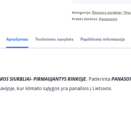
7
Kategorija:
Šilumos siurbliai "Ora
kW
Prekės ženklas:
Panasonic
Aprašymas
Techninės savybės
Papildoma informacija
S SIURBLIAI- PIRMAUJANTYS RINKOJE.
Patikrinta
PANASO
vijoje, kur klimato sąlygos yra panašios į Lietuvos.