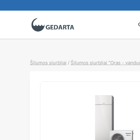
Skip
to
content
Šilumos siurbliai
/
Šilumos siurbliai "Oras - vandu