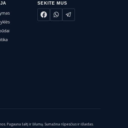
IJA
SEKITE MUS
tymas
syklės
būdai
itika
os. Pagauna šaltį ir šilumą. Sumažina rūpesčius ir išlaidas.