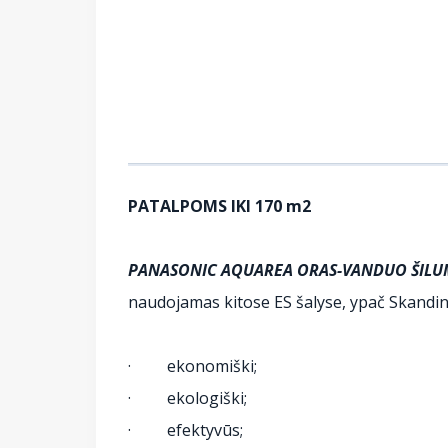
PATALPOMS IKI 170 m2
PANASONIC AQUAREA ORAS-VANDUO ŠILUMO
naudojamas kitose ES šalyse, ypač Skandina
· ekonomiški;
· ekologiški;
· efektyvūs;