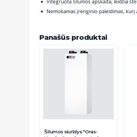
Integruota šilumos apskaita, leidžia st
Nemokamas įrenginio paleidimas, kurį at
Panašūs produktai
Šilumos siurblys "Oras-