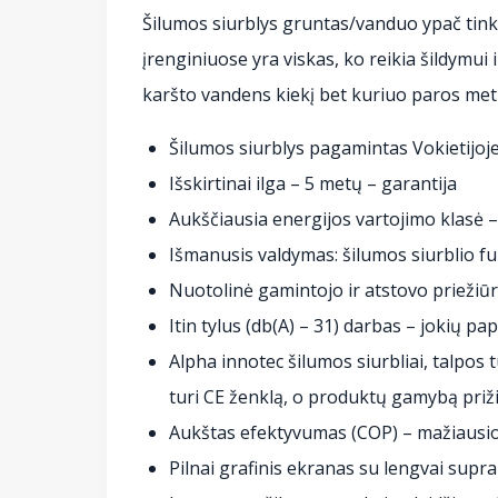
Šilumos siurblys gruntas/vanduo ypač tink
įrenginiuose yra viskas, ko reikia šildymu
karšto vandens kiekį bet kuriuo paros met
Šilumos siurblys pagamintas Vokietijoje
Išskirtinai ilga – 5 metų – garantija
Aukščiausia energijos vartojimo klasė 
Išmanusis valdymas: šilumos siurblio fu
Nuotolinė gamintojo ir atstovo priežiūr
Itin tylus (db(A) – 31) darbas – jokių 
Alpha innotec šilumos siurbliai, talpos 
turi CE ženklą, o produktų gamybą priž
Aukštas efektyvumas (COP) – mažiausios
Pilnai grafinis ekranas su lengvai supr