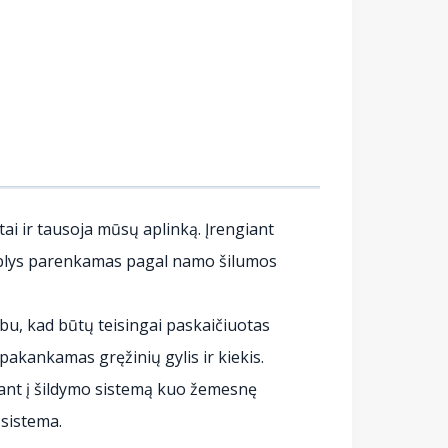
ai ir tausoja mūsų aplinką. Įrengiant
iurblys parenkamas pagal namo šilumos
rbu, kad būtų teisingai paskaičiuotas
akankamas gręžinių gylis ir kiekis.
iant į šildymo sistemą kuo žemesnę
ų sistema.