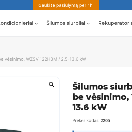
Gaukite pasiūlymą per 1h
ondicionieriai
Šilumos siurbliai
Rekuperatori
, be vėsinimo, WZSV 122H3M / 2.5-13.6 kW
Šilumos siurb
be vėsinimo,
13.6 kW
Prekės kodas:
2205