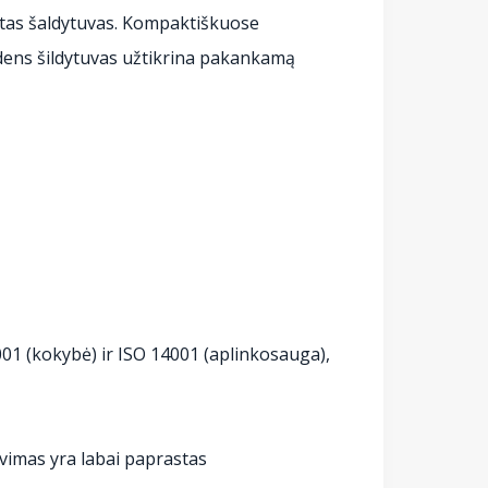
astas šaldytuvas. Kompaktiškuose
andens šildytuvas užtikrina pakankamą
9001 (kokybė) ir ISO 14001 (aplinkosauga),
avimas yra labai paprastas