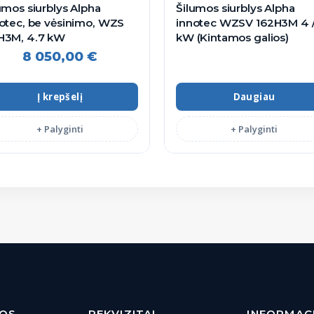
umos siurblys Alpha
Šilumos siurblys Alpha
otec, be vėsinimo, WZS
innotec WZSV 162H3M 4 / 16
H3M, 4.7 kW
kW (Kintamos galios)
8 050,00
€
Į krepšelį
Daugiau
+ Palyginti
+ Palyginti
JOS
REKVIZITAI
INFORMAC