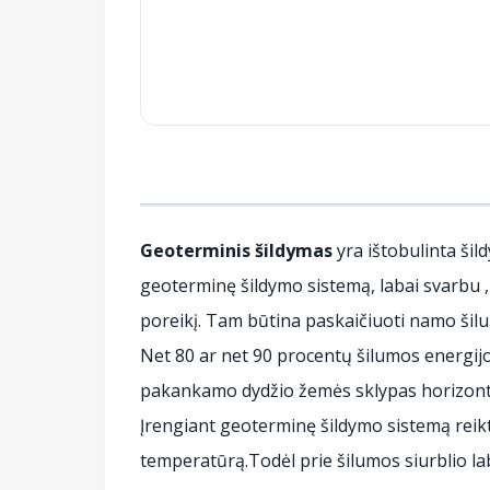
Geoterminis šildymas
yra ištobulinta šil
geoterminę šildymo sistemą, labai svarbu 
poreikį. Tam būtina paskaičiuoti namo ši
Net 80 ar net 90 procentų šilumos energijo
pakankamo dydžio žemės sklypas horizontal
Įrengiant geoterminę šildymo sistemą reik
temperatūrą.Todėl prie šilumos siurblio lab