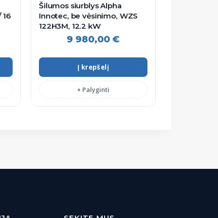
Šilumos siurblys Alpha
Innotec, be vėsinimo, WZS
122H3M, 12.2 kW
9 980,00
€
Į krepšelį
+ Palyginti
IJA
SEKITE MUS