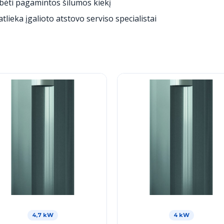
ebėti pagamintos šilumos kiekį
lieka įgalioto atstovo serviso specialistai
4,7 kW
4 kW