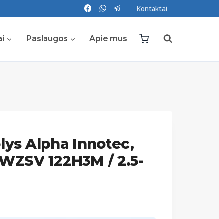
Kontaktai
ai
Paslaugos
Apie mus
lys Alpha Innotec,
 WZSV 122H3M / 2.5-