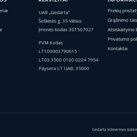
riai
Prekių prista
UAB „Gedarta”
Grąžinimo tai
Šeškinės g. 35 Vilnius
i
Įmonės kodas 301507027
Atsiskaitymo 
Privatumo pol
PVM Kodas
Kontaktai
LT100003790615
LT03 3500 0100 0224 7954
Paysera LT UAB, 35000
Gedarta inžinerinės sistem