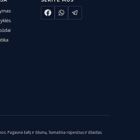
tymas
syklės
būdai
itika
os. Pagauna šaltį ir šilumą. Sumažina rūpesčius ir išlaidas.