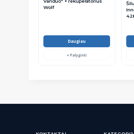
Vanduo" + rekuperatorius
Šil
Wolf
Inn
42
Daugiau
+ Palyginti
KONTAKTAI
KATEGORI