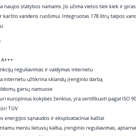
a naujos statybos namams. Jis užima vietos tiek kiek ir įpr
i ir karšto vandens ruošimui. Integruotas 178 litrų talpos v
u.
.
– A+++
nkcijų reguliavimas ir valdymas internetu
a internetu užtikrina sklandų įrenginio darbą
papildomų garsų namuose
turi europinius kokybės ženklus, yra sertifikuoti pagal ISO 
iūri TÜV
 energijos sąnaudos ir eksploataciniai kaštai
antamu meniu lietuvių kalba, įrenginio reguliavimas, aptarn