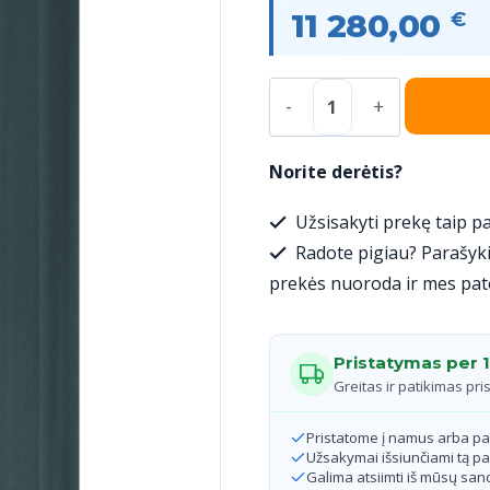
11 280,00
€
produkto
kiekis:
Šilumos
Norite derėtis?
siurblys
Užsisakyti prekę taip pa
Alpha
Radote pigiau? Parašyki
Innotec,
prekės nuoroda ir mes pat
be
vėsinimo,
Pristatymas per 1
WZSV
Greitas ir patikimas pri
122H3M
Pristatome į namus arba p
/
Užsakymai išsiunčiami tą pa
Galima atsiimti iš mūsų sand
2.5-