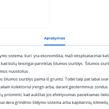
Aprašymas
dymo sistema, kuri yra ekonomiška, maži eksploataciniai kašt
, kad būtų teisingai parinktas šilumos siurblys. Šilumos s
lumos nuostolius .
s šilumos siurblys paima iš grunto. Todėl taip pat labai sva
iam kolektoriui įrengti arba, darant geoterminius zondus p
tų prisiminti, kad aukštas jos efektyvumas pasiekiamas tiek
ai dera grindinio šildymo sistema arba kapiliarinių kilimėli