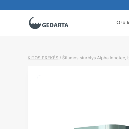
Skip
to
content
Oro k
KITOS PREKĖS
/
Šilumos siurblys Alpha Innotec