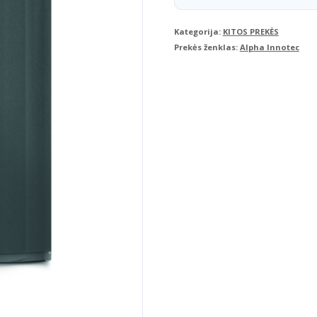
13.6
Kategorija:
KITOS PREKĖS
kW
Prekės ženklas:
Alpha Innotec