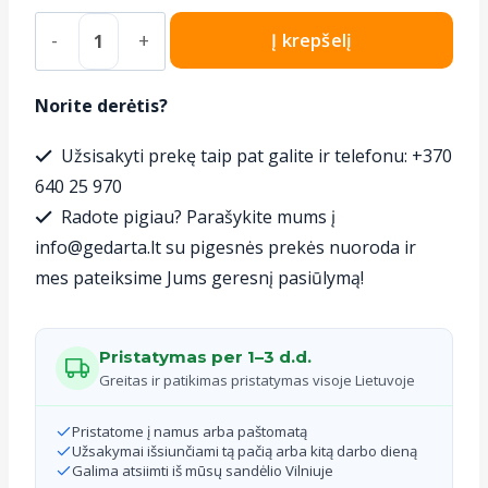
produkto
Į krepšelį
kiekis:
Užveržiama
Norite derėtis?
juostinė
Užsisakyti prekę taip pat galite ir telefonu: +370
mova
640 25 970
pūsto
Radote pigiau? Parašykite mums į
polietileno
info@gedarta.lt su pigesnės prekės nuoroda ir
vamzdžiui
mes pateiksime Jums geresnį pasiūlymą!
160mm
Pristatymas per 1–3 d.d.
Greitas ir patikimas pristatymas visoje Lietuvoje
Pristatome į namus arba paštomatą
Užsakymai išsiunčiami tą pačią arba kitą darbo dieną
Galima atsiimti iš mūsų sandėlio Vilniuje