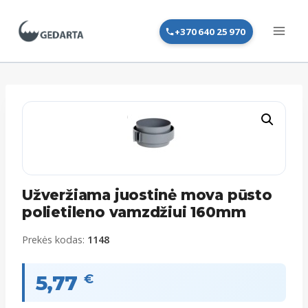
Skip
to
+370 640 25 970
content
Užveržiama juostinė mova pūsto
polietileno vamzdžiui 160mm
Prekės kodas:
1148
5,77
€