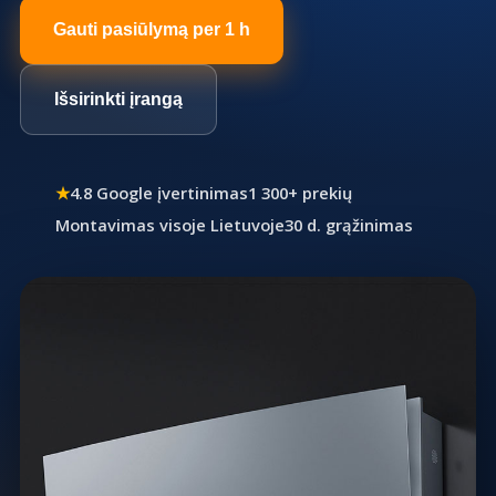
Gauti pasiūlymą per 1 h
Išsirinkti įrangą
★
4.8 Google įvertinimas
1 300+ prekių
Montavimas visoje Lietuvoje
30 d. grąžinimas