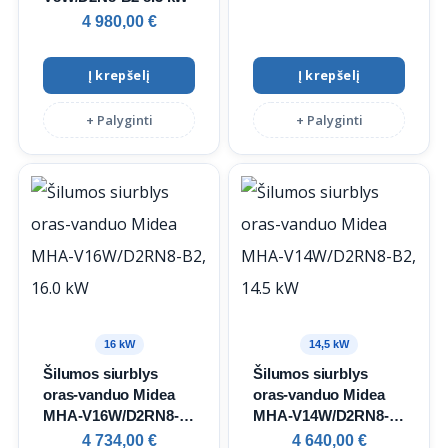
4 980,00
€
Į krepšelį
Į krepšelį
+ Palyginti
+ Palyginti
16 kW
14,5 kW
Šilumos siurblys
Šilumos siurblys
oras-vanduo Midea
oras-vanduo Midea
MHA-V16W/D2RN8-
MHA-V14W/D2RN8-
B2, 16.0 kW
B2, 14.5 kW
4 734,00
€
4 640,00
€