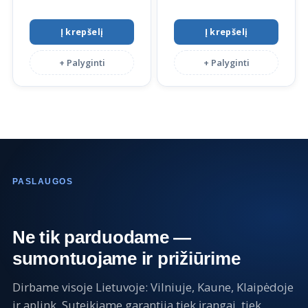
Į krepšelį
Į krepšelį
+ Palyginti
+ Palyginti
PASLAUGOS
Ne tik parduodame —
sumontuojame ir prižiūrime
Dirbame visoje Lietuvoje: Vilniuje, Kaune, Klaipėdoje
ir aplink. Suteikiame garantiją tiek įrangai, tiek