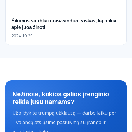
Šilumos siurbliai oras-vanduo: viskas, ką reikia
apie juos žinoti
2024-10-20
Nežinote, kokios galios įrenginio
reikia jūsų namams?
Užpildykite trumpą užklausą — darbo laiku per
1 valandą atsiųsime pasiūlymą su įranga ir
montavimo kaina.