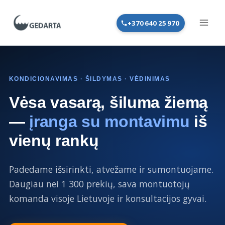
Skip
to
+370 640 25 970
content
KONDICIONAVIMAS · ŠILDYMAS · VĖDINIMAS
Vėsa vasarą, šiluma žiemą
—
įranga su montavimu
iš
vienų rankų
Padedame išsirinkti, atvežame ir sumontuojame.
Daugiau nei 1 300 prekių, sava montuotojų
komanda visoje Lietuvoje ir konsultacijos gyvai.