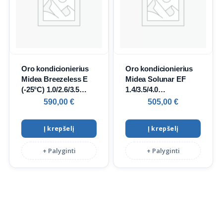
Oro kondicionierius
Oro kondicionierius
Midea Breezeless E
Midea Solunar EF
(-25°C) 1.0/2.6/3.5
1.4/3.5/4.0
kW/1.0/2.93/4.0 kW
kW/1.07/3.8/4.3 kW
590,00
€
505,00
€
Į krepšelį
Į krepšelį
+ Palyginti
+ Palyginti