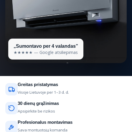
„Sumontavo per 4 valandas”
★★★★★ — Google atsiliepimas
Greitas pristatymas
Visoje Lietuvoje per 1–3 d. d.
30 dienų grąžinimas
Apsipirkite be rizikos
Profesionalus montavimas
Sava montuotojų komanda