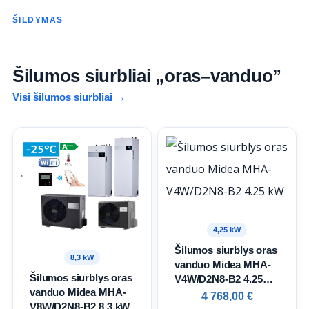
ŠILDYMAS
Šilumos siurbliai „oras–vanduo”
Visi šilumos siurbliai →
4,25 kW
Šilumos siurblys oras
8,3 kW
vanduo Midea MHA-
Šilumos siurblys oras
V4W/D2N8-B2 4.25
vanduo Midea MHA-
kW
4 768,00
€
V8W/D2N8-B2 8.3 kW