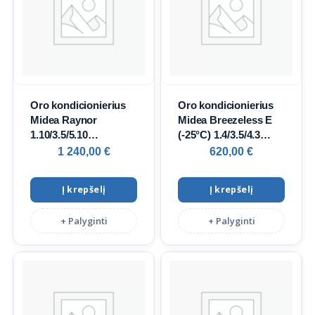
Oro kondicionierius
Oro kondicionierius
Midea Raynor
Midea Breezeless E
1.10/3.5/5.10
(-25°C) 1.4/3.5/4.3
kW/1.0/4.20/8.0 kW
kW/1.1/3.81/4.4 kW
1 240,00
€
620,00
€
Į krepšelį
Į krepšelį
+ Palyginti
+ Palyginti