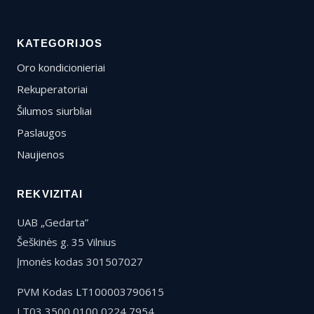
KATEGORIJOS
Oro kondicionieriai
Rekuperatoriai
Šilumos siurbliai
Paslaugos
Naujienos
REKVIZITAI
UAB „Gedarta”
Šeškinės g. 35 Vilnius
Įmonės kodas 301507027
PVM Kodas LT100003790615
LT03 3500 0100 0224 7954