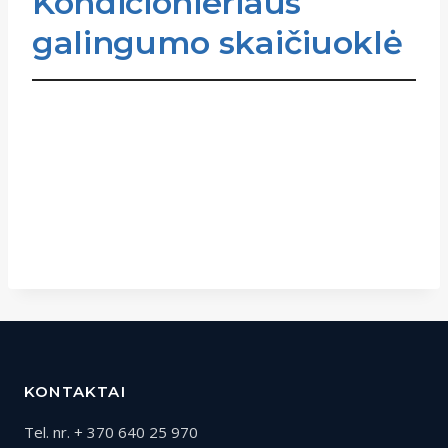
Kondicionieriaus
galingumo skaičiuoklė
KONTAKTAI
Tel. nr. + 370 640 25 970