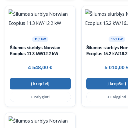
11,3 kW
15,2 kW
Šilumos siurblys Norwian
Šilumos siurblys No
Ecoplus 11.3 kW/12.2 kW
Ecoplus 15.2 kW/16.
4 548,00
€
5 010,00
Į krepšelį
Į krepšelį
+ Palyginti
+ Palyginti