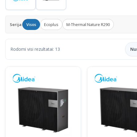
Serija:
Visos
Ecoplus
M‑Thermal Nature R290
Rodomi visi rezultatai: 13