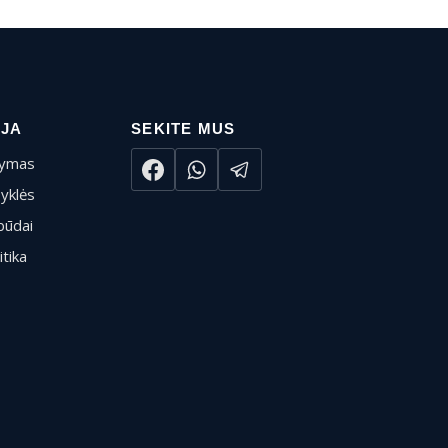
IJA
SEKITE MUS
tymas
syklės
būdai
itika