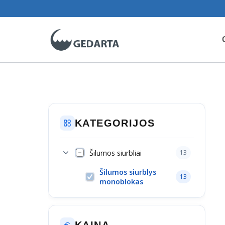
Skip
to
content
KATEGORIJOS
Šilumos siurbliai
13
Šilumos siurblys
13
monoblokas
KAINA