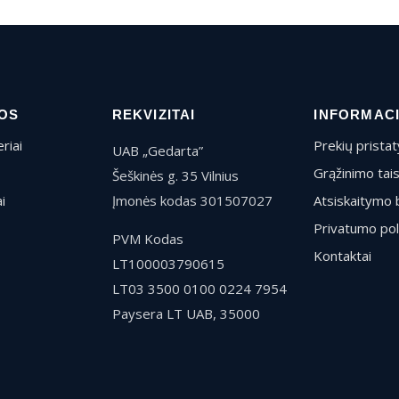
OS
REKVIZITAI
INFORMAC
riai
Prekių prista
UAB „Gedarta”
Grąžinimo tai
Šeškinės g. 35 Vilnius
i
Įmonės kodas 301507027
Atsiskaitymo 
Privatumo pol
PVM Kodas
Kontaktai
LT100003790615
LT03 3500 0100 0224 7954
Paysera LT UAB, 35000