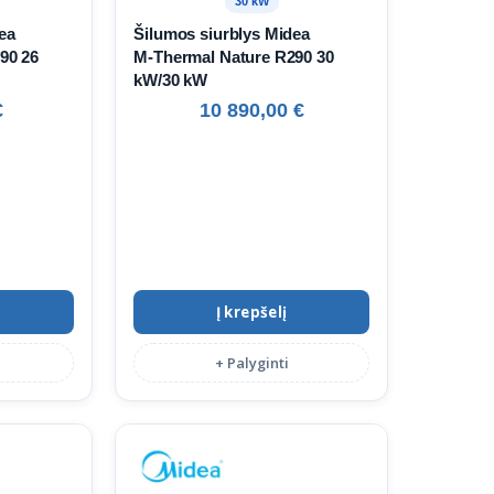
30 kW
ea
Šilumos siurblys Midea
90 26
M‑Thermal Nature R290 30
kW/30 kW
€
10 890,00
€
Į krepšelį
+ Palyginti