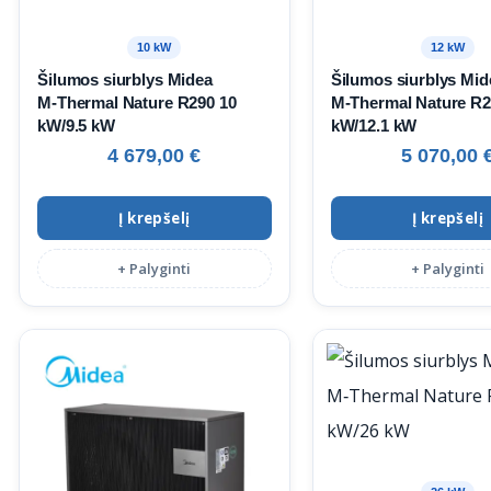
10 kW
12 kW
Šilumos siurblys Midea
Šilumos siurblys Mid
M‑Thermal Nature R290 10
M‑Thermal Nature R2
kW/9.5 kW
kW/12.1 kW
4 679,00
€
5 070,00
Į krepšelį
Į krepšelį
+ Palyginti
+ Palyginti