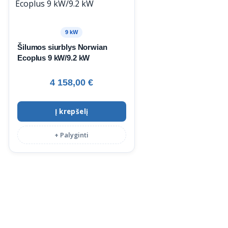
9 kW
Šilumos siurblys Norwian
Ecoplus 9 kW/9.2 kW
4 158,00
€
Į krepšelį
+ Palyginti