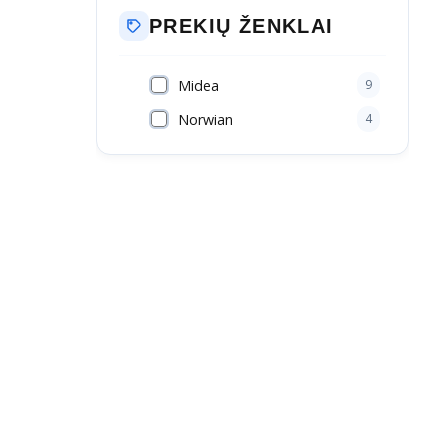
PREKIŲ ŽENKLAI
Midea
9
Norwian
4