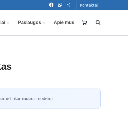
Kontaktai
iai
Paslaugos
Apie mus
kas
sime tinkamiausius modelius