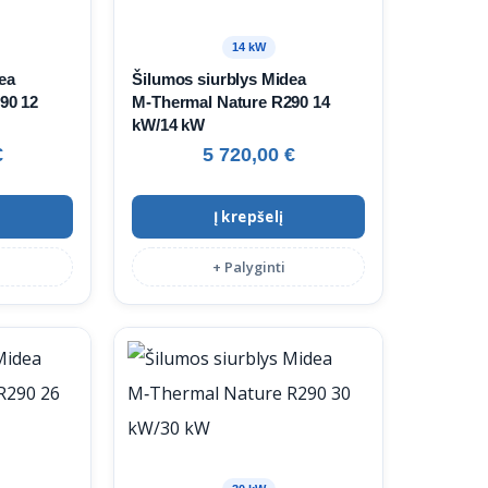
14 kW
ea
Šilumos siurblys Midea
90 12
M‑Thermal Nature R290 14
kW/14 kW
€
5 720,00
€
Į krepšelį
+ Palyginti