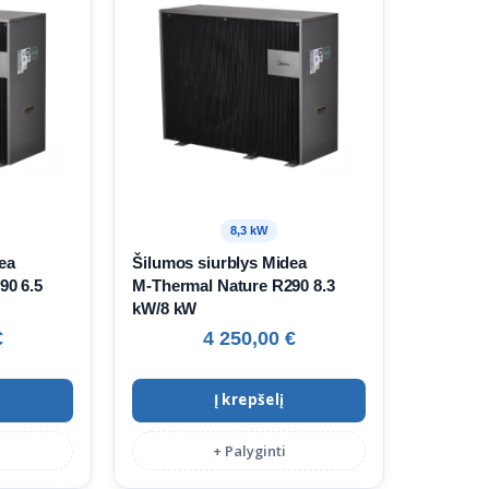
8,3 kW
ea
Šilumos siurblys Midea
90 6.5
M‑Thermal Nature R290 8.3
kW/8 kW
€
4 250,00
€
Į krepšelį
+ Palyginti