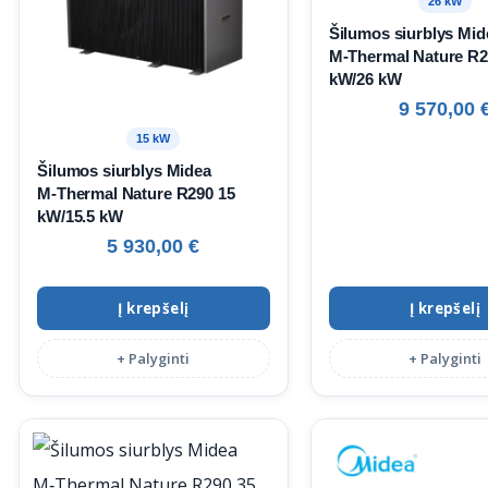
26 kW
Šilumos siurblys Mid
M‑Thermal Nature R2
kW/26 kW
9 570,00
15 kW
Šilumos siurblys Midea
M‑Thermal Nature R290 15
kW/15.5 kW
5 930,00
€
Į krepšelį
Į krepšelį
+ Palyginti
+ Palyginti