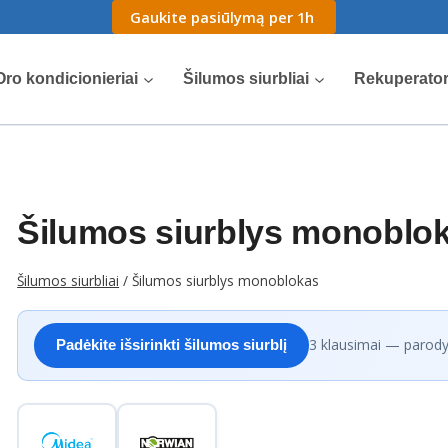
Gaukite pasiūlymą per 1h
Oro kondicionieriai
Šilumos siurbliai
Rekuperator
Šilumos siurblys monoblo
Šilumos siurbliai
/
Šilumos siurblys monoblokas
3 klausimai — parody
Padėkite išsirinkti šilumos siurblį