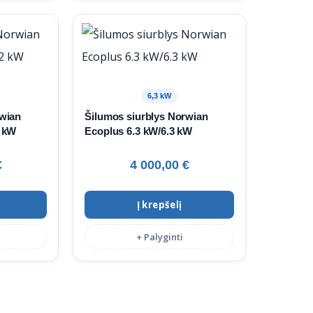
6,3 kW
rwian
Šilumos siurblys Norwian
2 kW
Ecoplus 6.3 kW/6.3 kW
€
4 000,00
€
Į krepšelį
+ Palyginti