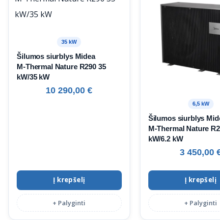
35 kW
Šilumos siurblys Midea
M‑Thermal Nature R290 35
kW/35 kW
10 290,00
€
6,5 kW
Šilumos siurblys Mid
M‑Thermal Nature R2
kW/6.2 kW
3 450,00
Į krepšelį
Į krepšelį
+ Palyginti
+ Palyginti