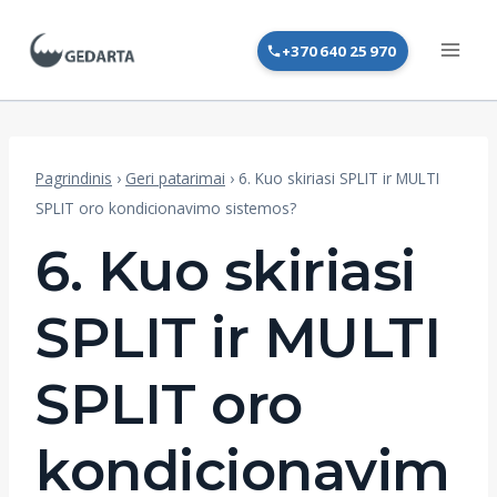
Skip
to
+370 640 25 970
content
Pagrindinis
›
Geri patarimai
›
6. Kuo skiriasi SPLIT ir MULTI
SPLIT oro kondicionavimo sistemos?
6. Kuo skiriasi
SPLIT ir MULTI
SPLIT oro
kondicionavim