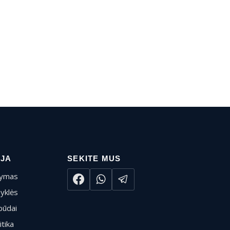
IJA
SEKITE MUS
tymas
syklės
būdai
itika