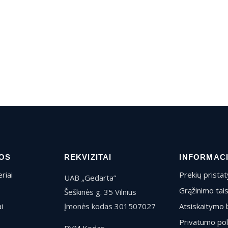
OS
REKVIZITAI
INFORMAC
riai
Prekių prista
UAB „Gedarta”
Grąžinimo tai
Šeškinės g. 35 Vilnius
i
Įmonės kodas 301507027
Atsiskaitymo 
Privatumo pol