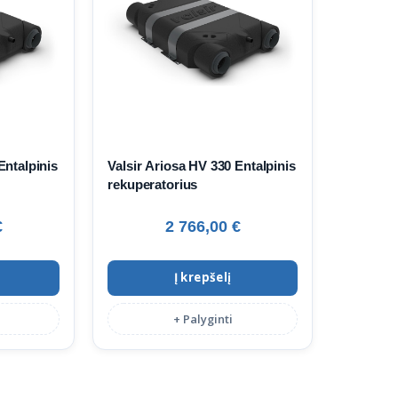
Entalpinis
Valsir Ariosa HV 330 Entalpinis
rekuperatorius
€
2 766,00
€
Į krepšelį
+ Palyginti