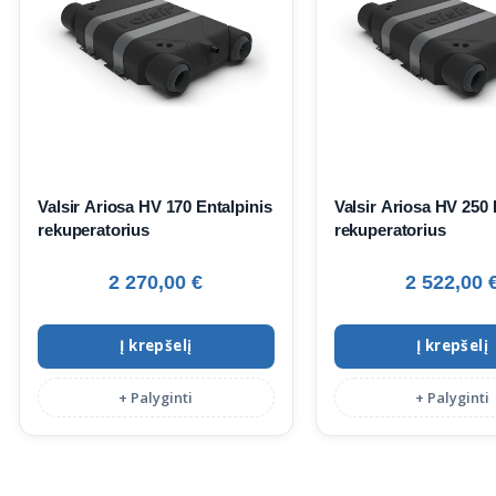
Valsir Ariosa HV 170 Entalpinis
Valsir Ariosa HV 250 
rekuperatorius
rekuperatorius
2 270,00
€
2 522,00
Į krepšelį
Į krepšelį
+ Palyginti
+ Palyginti