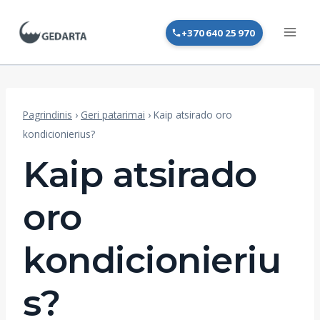
Skip
to
+370 640 25 970
content
Pagrindinis
›
Geri patarimai
›
Kaip atsirado oro
kondicionierius?
Kaip atsirado
oro
kondicionieriu
s?