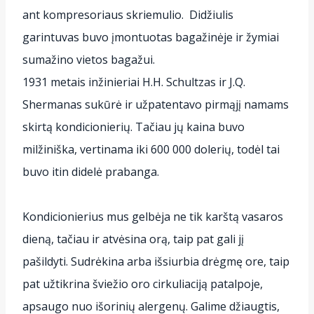
ant kompresoriaus skriemulio. Didžiulis
garintuvas buvo įmontuotas bagažinėje ir žymiai
sumažino vietos bagažui.
1931 metais inžinieriai H.H. Schultzas ir J.Q.
Shermanas sukūrė ir užpatentavo pirmąjį namams
skirtą kondicionierių. Tačiau jų kaina buvo
milžiniška, vertinama iki 600 000 dolerių, todėl tai
buvo itin didelė prabanga.
Kondicionierius mus gelbėja ne tik karštą vasaros
dieną, tačiau ir atvėsina orą, taip pat gali jį
pašildyti. Sudrėkina arba išsiurbia drėgmę ore, taip
pat užtikrina šviežio oro cirkuliaciją patalpoje,
apsaugo nuo išorinių alergenų. Galime džiaugtis,