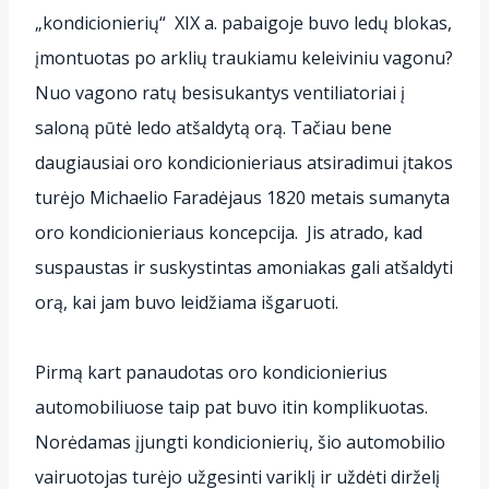
„kondicionierių“ XIX a. pabaigoje buvo ledų blokas,
įmontuotas po arklių traukiamu keleiviniu vagonu?
Nuo vagono ratų besisukantys ventiliatoriai į
saloną pūtė ledo atšaldytą orą. Tačiau bene
daugiausiai oro kondicionieriaus atsiradimui įtakos
turėjo Michaelio Faradėjaus 1820 metais sumanyta
oro kondicionieriaus koncepcija. Jis atrado, kad
suspaustas ir suskystintas amoniakas gali atšaldyti
orą, kai jam buvo leidžiama išgaruoti.
Pirmą kart panaudotas oro kondicionierius
automobiliuose taip pat buvo itin komplikuotas.
Norėdamas įjungti kondicionierių, šio automobilio
vairuotojas turėjo užgesinti variklį ir uždėti dirželį