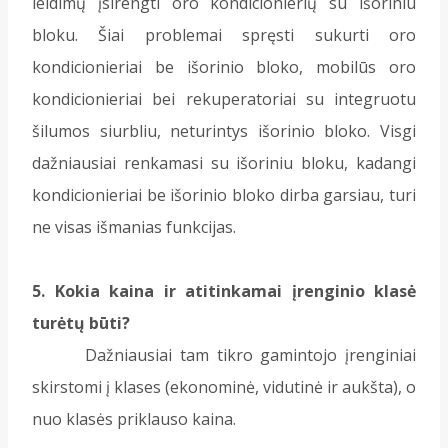
leidimų įsirengti oro kondicionierių su išoriniu
bloku. Šiai problemai spręsti sukurti oro
kondicionieriai be išorinio bloko, mobilūs oro
kondicionieriai bei rekuperatoriai su integruotu
šilumos siurbliu, neturintys išorinio bloko. Visgi
dažniausiai renkamasi su išoriniu bloku, kadangi
kondicionieriai be išorinio bloko dirba garsiau, turi
ne visas išmanias funkcijas.
5. Kokia kaina ir atitinkamai įrenginio klasė
turėtų būti?
Dažniausiai tam tikro gamintojo įrenginiai
skirstomi į klases (ekonominė, vidutinė ir aukšta), o
nuo klasės priklauso kaina.