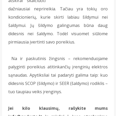
atskirai skaičiuoti
dažniausiai neprireikia. Tačiau yra tokių oro
kondicionierių, kurie skirti labiau šildymui nei
šaldymui. Jų šildymo galingumas būna daug
didesnis nei šaldymo. Todėl visuomet siūlome
pirmiausia įvertinti savo poreikius.
Na ir paskutinis žingsnis – rekomenduojame
palyginti poreikius atitinkančių įrenginių elektros
sąnaudas. Apytiksliai tai padaryti galima taip: kuo
didesnis SCOP (šildymo) ir SEER (šaldymo) rodiklis –
tuo taupiau veiks įrenginys.
Jei kilo klausimų, rašykite mums