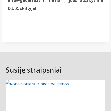
info@gedarta.lt ir mielai į juos atsakysime
D.U.K. skiltyje!
Susiję straipsniai