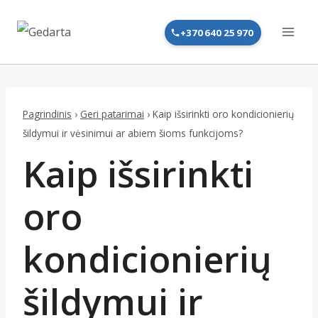
Skip
to
+370 640 25 970
content
Pagrindinis
›
Geri patarimai
›
Kaip išsirinkti oro kondicionierių
šildymui ir vėsinimui ar abiem šioms funkcijoms?
Kaip išsirinkti
oro
kondicionierių
šildymui ir