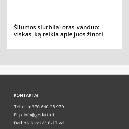
Šilumos siurbliai oras-vanduo:
viskas, ką reikia apie juos žinoti
KONTAKTAI
Tel. nr. + 370 640 25 970
El. p.
info@gedarta.lt
Darbo laikas: I-V, 8-17 val.