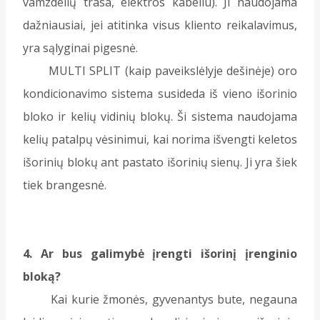
vamzdelių trasa, elektros kabeliu). Ji naudojama
dažniausiai, jei atitinka visus kliento reikalavimus,
yra sąlyginai pigesnė.
MULTI SPLIT (kaip paveikslėlyje dešinėje) oro
kondicionavimo sistema susideda iš vieno išorinio
bloko ir kelių vidinių blokų. Ši sistema naudojama
kelių patalpų vėsinimui, kai norima išvengti keletos
išorinių blokų ant pastato išorinių sienų. Ji yra šiek
tiek brangesnė.
4. Ar bus galimybė įrengti išorinį įrenginio
bloką?
Kai kurie žmonės, gyvenantys bute, negauna