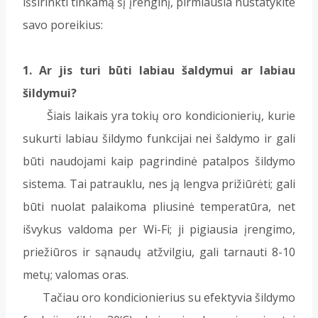
išsirinkti tinkamą šį įrenginį, pirmiausia nustatykite
savo poreikius:
1. Ar jis turi būti labiau šaldymui ar labiau
šildymui?
Šiais laikais yra tokių oro kondicionierių, kurie
sukurti labiau šildymo funkcijai nei šaldymo ir gali
būti naudojami kaip pagrindinė patalpos šildymo
sistema. Tai patrauklu, nes ją lengva prižiūrėti; gali
būti nuolat palaikoma pliusinė temperatūra, net
išvykus valdoma per Wi-Fi; ji pigiausia įrengimo,
priežiūros ir sąnaudų atžvilgiu, gali tarnauti 8-10
metų; valomas oras.
Tačiau oro kondicionierius su efektyvia šildymo