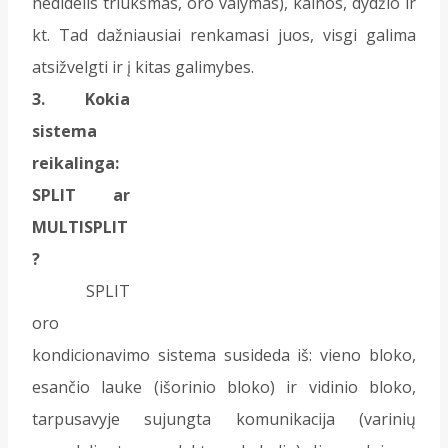
nedidelis triukšmas, oro valymas), kainos, dydžio ir
kt. Tad dažniausiai renkamasi juos, visgi galima
atsižvelgti ir į kitas galimybes.
3. Kokia
sistema
reikalinga:
SPLIT ar
MULTISPLIT
?
SPLIT
oro
kondicionavimo sistema susideda iš: vieno bloko,
esančio lauke (išorinio bloko) ir vidinio bloko,
tarpusavyje sujungta komunikacija (varinių