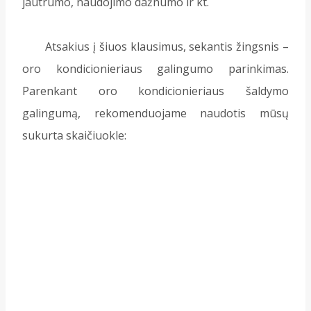
jautrumo, naudojimo dažnumo ir kt.
Atsakius į šiuos klausimus, sekantis žingsnis –
oro kondicionieriaus galingumo parinkimas.
Parenkant oro kondicionieriaus šaldymo
galingumą, rekomenduojame naudotis mūsų
sukurta skaičiuokle: