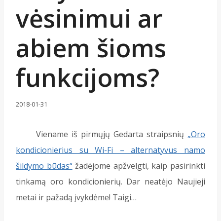
vėsinimui ar
abiem šioms
funkcijoms?
2018-01-31
Viename iš pirmųjų Gedarta straipsnių
„Oro
kondicionierius su Wi-Fi – alternatyvus namo
šildymo būdas“
žadėjome apžvelgti, kaip pasirinkti
tinkamą oro kondicionierių. Dar neatėjo Naujieji
metai ir pažadą įvykdėme! Taigi…