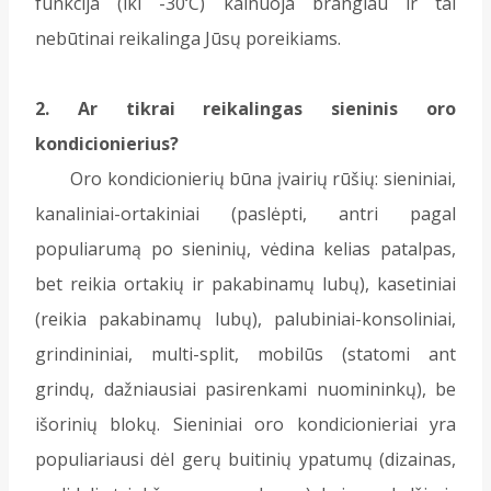
funkcija (iki -30‘C) kainuoja brangiau ir tai
nebūtinai reikalinga Jūsų poreikiams.
2. Ar tikrai reikalingas sieninis oro
kondicionierius?
Oro kondicionierių būna įvairių rūšių: sieniniai,
kanaliniai-ortakiniai (paslėpti, antri pagal
populiarumą po sieninių, vėdina kelias patalpas,
bet reikia ortakių ir pakabinamų lubų), kasetiniai
(reikia pakabinamų lubų), palubiniai-konsoliniai,
grindininiai, multi-split, mobilūs (statomi ant
grindų, dažniausiai pasirenkami nuomininkų), be
išorinių blokų. Sieniniai oro kondicionieriai yra
populiariausi dėl gerų buitinių ypatumų (dizainas,