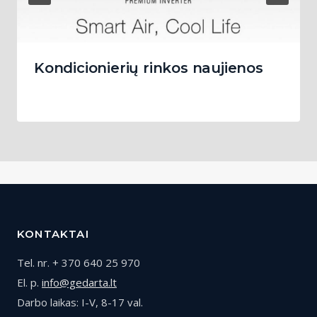
Kondicionierių rinkos naujienos
KONTAKTAI
Tel. nr. + 370 640 25 970
El. p.
info@gedarta.lt
Darbo laikas: I-V, 8-17 val.