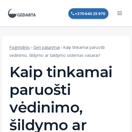
Skip
to
+370 640 25 970
content
Pagrindinis
›
Geri patarimai
›
Kaip tinkamai paruošti
vėdinimo, šildymo ar šaldymo sistemas vasarai?
Kaip tinkamai
paruošti
vėdinimo,
šildymo ar