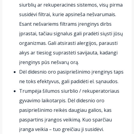
siurblių ar rekuperacinės sistemos, visų pirma
susidėvi filtrai, kurie apsineša nešvarumais.
Esant nešvariems filtrams įrenginys dirbs
įprastai, tačiau signalus gali pradėti siųsti jūsų
organizmas. Gali atsirasti alergijos, parausti
akys ar tiesiog suprastėti savijauta, kadangi
įrenginys pūs nešvarų orą.
Dėl didesnio oro pasipriešinimo įrenginys taps
ne toks efektyvus, gali padidėti el. sąnaudos.
Trumpėja šilumos siurblio / rekuperatoriaus
gyvavimo laikotarpis. Dėl didesnio oro
pasipriešinimo reikės daugiau galios, kas
paspartins įrangos veikimą. Kuo sparčiau
įranga veikia – tuo greičiau ji susidėvi.