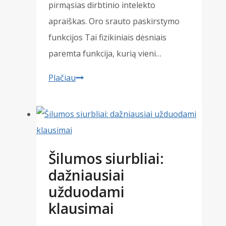
pirmąsias dirbtinio intelekto
apraiškas. Oro srauto paskirstymo
funkcijos Tai fizikiniais dėsniais
paremta funkcija, kurią vieni…
Kondicionierių
Plačiau
rinkos
naujienos
Šilumos siurbliai:
dažniausiai
užduodami
klausimai