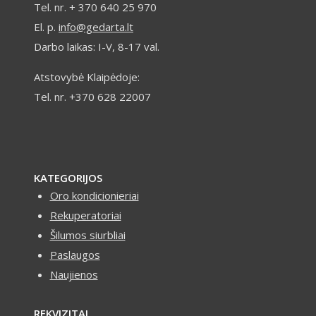
reikia
Tel. nr. + 370 640 25 970
apie
El. p.
info@gedarta.lt
juos
Darbo laikas: I-V, 8-17 val.
žinoti
Atstovybė Klaipėdoje:
Tel. nr. +370 628 22007
KATEGORIJOS
Oro kondicionieriai
Rekuperatoriai
Šilumos siurbliai
Paslaugos
Naujienos
REKVIZITAI