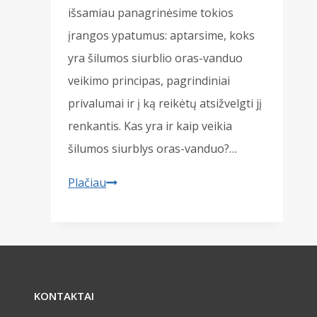
išsamiau panagrinėsime tokios
įrangos ypatumus: aptarsime, koks
yra šilumos siurblio oras-vanduo
veikimo principas, pagrindiniai
privalumai ir į ką reikėtų atsižvelgti jį
renkantis. Kas yra ir kaip veikia
šilumos siurblys oras-vanduo?…
Šilumos
Plačiau
siurbliai
oras-
vanduo:
viskas,
ką
KONTAKTAI