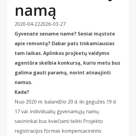
namą
2020-04-22
2026-03-27
Gyvenate sename name? Seniai mąstote
apie remontą? Dabar pats tinkamiausias
tam laikas. Aplinkos projketų valdymo
agentūra skelbia konkursą, kurio metu bus
galima gauti paramą, norint atnaujinti
namus.
Kada?
Nuo 2020 m. balandžio 20 d. iki gegužės 19 d.
17 val. individualių gyvenamųjų namų
savininkai bus kviečiami teikti Projekto
registracijos formas kompensacinėms