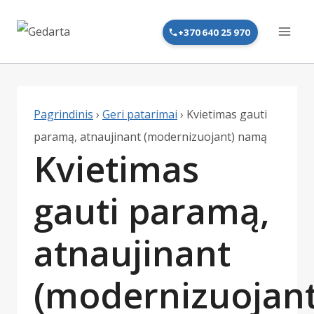
Skip
to
+370 640 25 970
content
Pagrindinis
›
Geri patarimai
›
Kvietimas gauti
paramą, atnaujinant (modernizuojant) namą
Kvietimas
gauti paramą,
atnaujinant
(modernizuojant