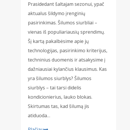
Prasidedant šaltajam sezonui, ypač
aktualus šildymo įrenginių
pasirinkimas. Šilumos siurbliai –
vienas iš populiariausių sprendimų.
Šį kartą pakalbėsime apie jų
technologijas, pasirinkimo kriterijus,
techninius duomenis ir atsakysime į
dažniausiai kylančius klausimus. Kas
yra šilumos siurblys? Šilumos
siurblys – tai tarsi didelis
kondicionierius, lauko blokas.
Skirtumas tas, kad šilumą jis
atiduoda…
Šilumos
Plačiau