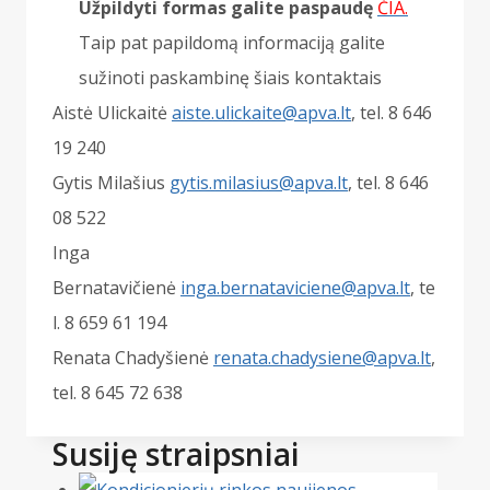
Užpildyti formas galite paspaudę
ČIA.
Taip pat papildomą informaciją galite
sužinoti paskambinę šiais kontaktais
Aistė Ulickaitė
aiste.ulickaite@apva.lt
, tel. 8 646
19 240
Gytis Milašius
gytis.milasius@apva.lt
, tel. 8 646
08 522
Inga
Bernatavičienė
inga.bernataviciene@apva.lt
, te
l. 8 659 61 194
Renata Chadyšienė
renata.chadysiene@apva.lt
,
tel. 8 645 72 638
Susiję straipsniai