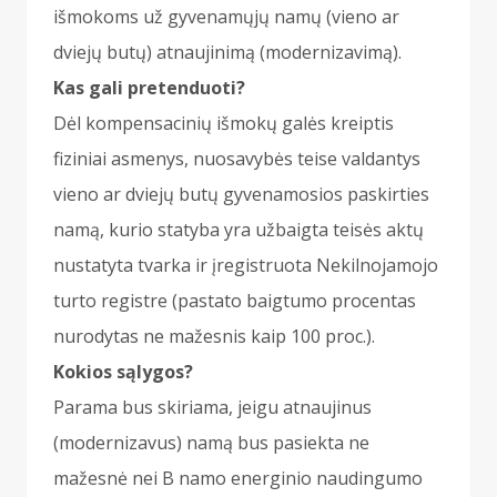
išmokoms už gyvenamųjų namų (vieno ar
dviejų butų) atnaujinimą (modernizavimą).
Kas gali pretenduoti?
Dėl kompensacinių išmokų galės kreiptis
fiziniai asmenys, nuosavybės teise valdantys
vieno ar dviejų butų gyvenamosios paskirties
namą, kurio statyba yra užbaigta teisės aktų
nustatyta tvarka ir įregistruota Nekilnojamojo
turto registre (pastato baigtumo procentas
nurodytas ne mažesnis kaip 100 proc.).
Kokios sąlygos?
Parama bus skiriama, jeigu atnaujinus
(modernizavus) namą bus pasiekta ne
mažesnė nei B namo energinio naudingumo