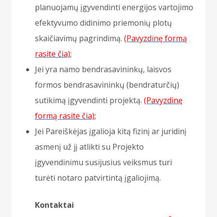
planuojamų įgyvendinti energijos vartojimo
efektyvumo didinimo priemonių plotų
skaičiavimų pagrindimą.
(Pavyzdinę formą
rasite čia)
;
Jei yra namo bendrasavininkų, laisvos
formos bendrasavininkų (bendraturčių)
sutikimą įgyvendinti projektą.
(Pavyzdinę
formą rasite čia)
;
Jei Pareiškėjas įgalioja kitą fizinį ar juridinį
asmenį už jį atlikti su Projekto
įgyvendinimu susijusius veiksmus turi
turėti notaro patvirtintą įgaliojimą.
Kontaktai