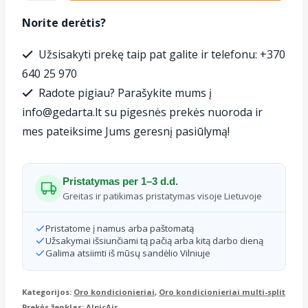
Oro
Norite derėtis?
kondicionierius
Užsisakyti prekę taip pat galite ir telefonu: +370
AlpicAir
640 25 970
Multi‑Split
Radote pigiau? Parašykite mums į
lauko
info@gedarta.lt su pigesnės prekės nuoroda ir
blokas
mes pateiksime Jums geresnį pasiūlymą!
10.6
kW/12
Pristatymas per 1–3 d.d.
kW
Greitas ir patikimas pristatymas visoje Lietuvoje
Pristatome į namus arba paštomatą
Užsakymai išsiunčiami tą pačią arba kitą darbo dieną
Galima atsiimti iš mūsų sandėlio Vilniuje
Kategorijos:
Oro kondicionieriai
,
Oro kondicionieriai multi-split
Prekės ženklas:
AlpicAir