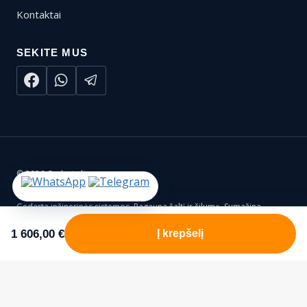
Kontaktai
SEKITE MUS
© 2026 Gedarta.lt
Gedarta inžinerinės sistemos. Pagauna šaltį ir šilumą. Sumažina
rūpesčius ir išlaidas.
1 606,00
€
Į krepšelį