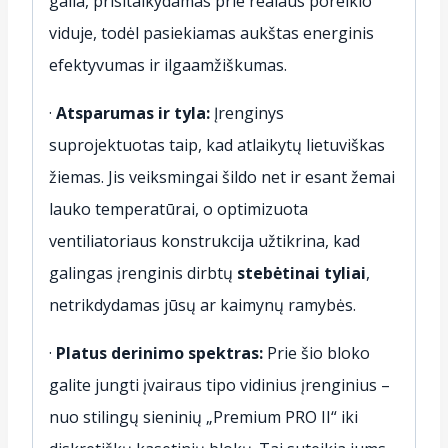
galia, prisitaikydamas prie realaus poreikio
viduje, todėl pasiekiamas aukštas energinis
efektyvumas ir ilgaamžiškumas.
·
Atsparumas ir tyla:
Įrenginys
suprojektuotas taip, kad atlaikytų lietuviškas
žiemas. Jis veiksmingai šildo net ir esant žemai
lauko temperatūrai, o optimizuota
ventiliatoriaus konstrukcija užtikrina, kad
galingas įrenginis dirbtų
stebėtinai tyliai
,
netrikdydamas jūsų ar kaimynų ramybės.
·
Platus derinimo spektras:
Prie šio bloko
galite jungti įvairaus tipo vidinius įrenginius –
nuo stilingų sieninių „Premium PRO II“ iki