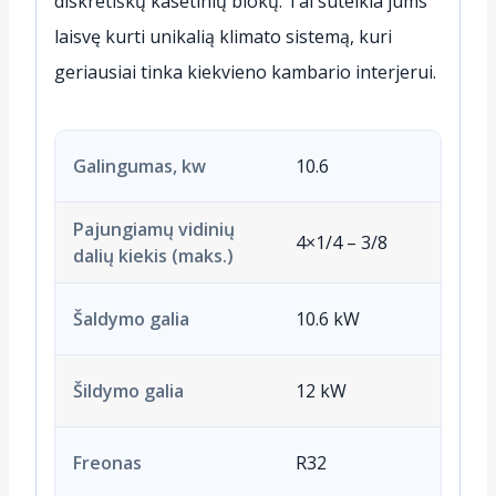
diskretiškų kasetinių blokų. Tai suteikia jums
laisvę kurti unikalią klimato sistemą, kuri
geriausiai tinka kiekvieno kambario interjerui.
Galingumas, kw
10.6
Pajungiamų vidinių
4×1/4 – 3/8
dalių kiekis (maks.)
Šaldymo galia
10.6 kW
Šildymo galia
12 kW
Freonas
R32