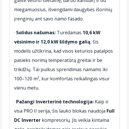
galite vėsinti svetainę, darbo kambarį ir du
miegamuosius, išvengdami daugybės išorinių
įrenginių ant savo namo fasado.
·
Solidus našumas:
Turėdamas
10,6 kW
vėsinimo ir 12,0 kW šildymo galią
, šis
modelis užtikrina, kad visos keturios patalpos
pasieks norimą temperatūrą greitai ir be
trikdžių. Tai puikus sprendimas namams iki
100–120 m², kur komfortas reikalingas visur
vienu metu.
·
Pažangi Inverterinė technologija:
Kaip ir
visa PRO II serija, šis lauko blokas naudoja
Full
DC Inverter
kompresorių. Jis veikia kintama