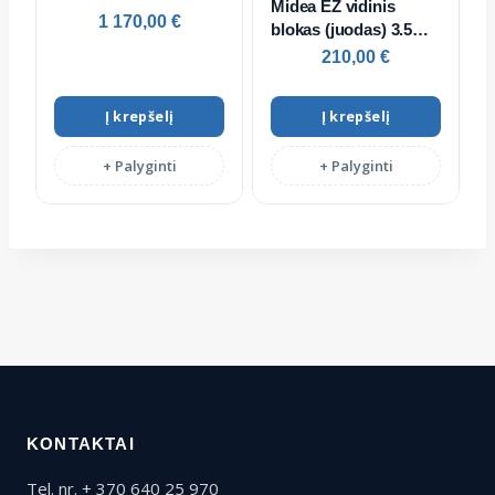
Midea EZ vidinis
1 170,00
€
blokas (juodas) 3.5
kW/3.8 kW
210,00
€
Į krepšelį
Į krepšelį
+ Palyginti
+ Palyginti
KONTAKTAI
Tel. nr. + 370 640 25 970