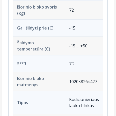
Išorinio bloko svoris
72
(kg)
Gali šildyti prie (C)
-15
Šaldymo
-15 … +50
temperatūra (C)
SEER
7.2
Išorinio bloko
1020×826×427
matmenys
Kodicionieriaus
Tipas
lauko blokas