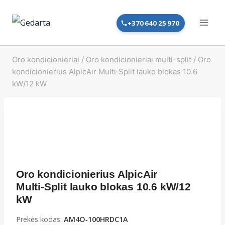
Skip
to
+370 640 25 970
content
Oro kondicionieriai
/
Oro kondicionieriai multi-split
/
Oro
kondicionierius AlpicAir Multi‑Split lauko blokas 10.6
kW/12 kW
Oro kondicionierius AlpicAir
Multi‑Split lauko blokas 10.6 kW/12
kW
Prekės kodas:
AM4O‑100HRDC1A