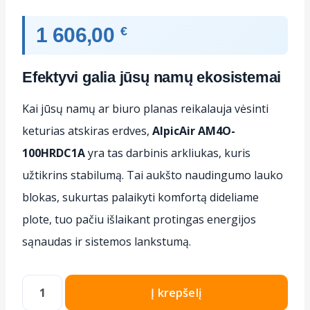
1 606,00
€
Efektyvi galia jūsų namų ekosistemai
Kai jūsų namų ar biuro planas reikalauja vėsinti
keturias atskiras erdves,
AlpicAir AM4O-
100HRDC1A
yra tas darbinis arkliukas, kuris
užtikrins stabilumą. Tai aukšto naudingumo lauko
blokas, sukurtas palaikyti komfortą dideliame
plote, tuo pačiu išlaikant protingas energijos
sąnaudas ir sistemos lankstumą.
produkto
Į krepšelį
kiekis: