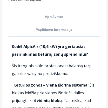
Aprašymas
Papildoma informacija
Kodėl AlpicAir (10,6 kW) yra geriausias
pasirinkimas keturių zonų sprendimui?
Šis įrenginis siūlo profesionalų balansą tarp
galios ir valdymo preciziškumo:
·
Keturios zonos – viena išorinė sistema:
Šis
blokas leidžia prie vienos išorinės dalies
prijungti iki
4 vidinių blokų
. Tai reiškia, kad