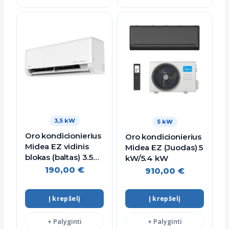
3,5 kW
5 kW
Oro kondicionierius
Oro kondicionierius
Midea EZ vidinis
Midea EZ (Juodas) 5
blokas (baltas) 3.5
kW/5.4 kW
kW/3.8 kW
190,00
€
910,00
€
Į krepšelį
Į krepšelį
+ Palyginti
+ Palyginti