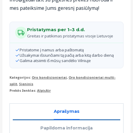
II
mes pateiksime Jums geresnį pasiūlymą!
vidinis
blokas
Pristatymas per 1–3 d.d.
2.7
Greitas ir patikimas pristatymas visoje Lietuvoje
kW/3
Pristatome į namus arba paštomatą
kW
Užsakymai išsiunčiami tą pačią arba kitą darbo dieną
Galima atsiimti iš mūsų sandėlio Vilniuje
Kategorijos:
Oro kondicionieriai
,
Oro kondicionieriai multi-
split
,
Sieninis
Prekės ženklas:
AlpicAir
Aprašymas
Papildoma informacija