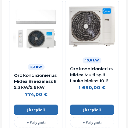
10,6 kW
5,3 kW
Oro kondicionierius
Midea Multi split
Oro kondicionierius
Lauko blokas 10.6
Midea Breezeless E
kW/11.2 kW
5.3 kW/5.6 kW
1 690,00
€
774,00
€
Į krepšelį
Į krepšelį
+ Palyginti
+ Palyginti