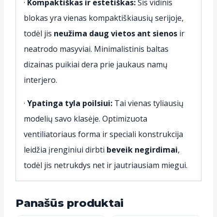
·
Kompaktiškas ir estetiškas:
Šis vidinis
blokas yra vienas kompaktiškiausių serijoje,
todėl jis
neužima daug vietos ant sienos
ir
neatrodo masyviai. Minimalistinis baltas
dizainas puikiai dera prie jaukaus namų
interjero.
·
Ypatinga tyla poilsiui:
Tai vienas tyliausių
modelių savo klasėje. Optimizuota
ventiliatoriaus forma ir speciali konstrukcija
leidžia įrenginiui dirbti
beveik negirdimai
,
todėl jis netrukdys net ir jautriausiam miegui.
Panašūs produktai