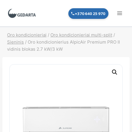
Skip
to
+370 640 25 970
content
Oro kondicionieriai
/
Oro kondicionieriai multi-split
/
Sieninis
/
Oro kondicionierius AlpicAir Premium PRO II
vidinis blokas 2.7 kW/3 kW