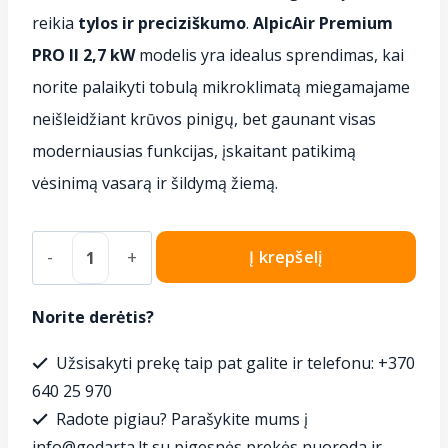
reikia
tylos ir preciziškumo
.
AlpicAir Premium
PRO II 2,7 kW
modelis yra idealus sprendimas, kai
norite palaikyti tobulą mikroklimatą miegamajame
neišleidžiant krūvos pinigų, bet gaunant visas
moderniausias funkcijas, įskaitant patikimą
vėsinimą vasarą ir šildymą žiemą.
produkto
Į krepšelį
kiekis:
Oro
Norite derėtis?
kondicionierius
Užsisakyti prekę taip pat galite ir telefonu: +370
AlpicAir
640 25 970
Premium
Radote pigiau? Parašykite mums į
PRO
info@gedarta.lt su pigesnės prekės nuoroda ir