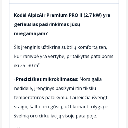
Kodėl AlpicAir Premium PRO II (2,7 kW) yra
geriausias pasirinkimas jūsų
miegamajam?
Šis įrenginis užtikrina subtilų komfortą ten,
kur ramybė yra vertybė, pritaikytas patalpoms
iki 25–30 m²:
·
Preciziškas mikroklimatas:
Nors galia
nedidelė, įrenginys pasižymi itin tiksliu
temperatūros palaikymu. Tai leidžia išvengti
staigių šalto oro gūsių, užtikrinant tolygią ir
švelnią oro cirkuliaciją visoje patalpoje.