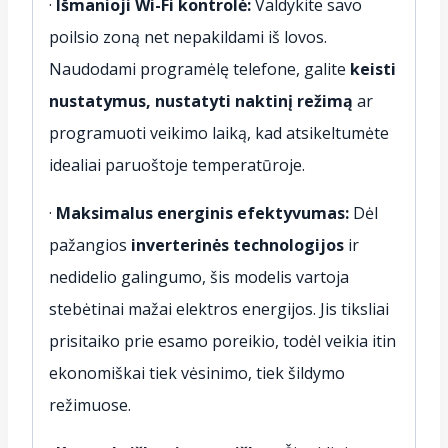
·
Išmanioji Wi-Fi kontrolė:
Valdykite savo
poilsio zoną net nepakildami iš lovos.
Naudodami programėlę telefone, galite
keisti
nustatymus, nustatyti naktinį režimą
ar
programuoti veikimo laiką, kad atsikeltumėte
idealiai paruoštoje temperatūroje.
·
Maksimalus energinis efektyvumas:
Dėl
pažangios
inverterinės technologijos
ir
nedidelio galingumo, šis modelis vartoja
stebėtinai mažai elektros energijos. Jis tiksliai
prisitaiko prie esamo poreikio, todėl veikia itin
ekonomiškai tiek vėsinimo, tiek šildymo
režimuose.