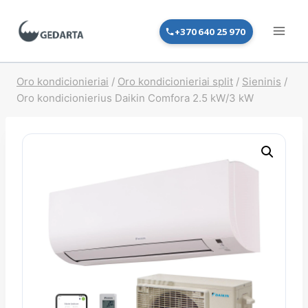
Skip
to
+370 640 25 970
content
Oro kondicionieriai
/
Oro kondicionieriai split
/
Sieninis
/
Oro kondicionierius Daikin Comfora 2.5 kW/3 kW