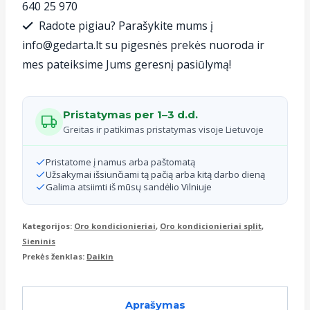
640 25 970
Comfora
Radote pigiau? Parašykite mums į
2.5
info@gedarta.lt su pigesnės prekės nuoroda ir
kW/3
mes pateiksime Jums geresnį pasiūlymą!
kW
Pristatymas per 1–3 d.d.
Greitas ir patikimas pristatymas visoje Lietuvoje
Pristatome į namus arba paštomatą
Užsakymai išsiunčiami tą pačią arba kitą darbo dieną
Galima atsiimti iš mūsų sandėlio Vilniuje
Kategorijos:
Oro kondicionieriai
,
Oro kondicionieriai split
,
Sieninis
Prekės ženklas:
Daikin
Aprašymas