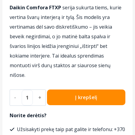
Daikin Comfora FTXP
serija sukurta tiems,
kurie
vertina švarų interjerą ir tylą.
Šis modelis yra
vertinamas dėl savo diskretiškumo – jis veikia
beveik negirdimai,
o jo matinė balta spalva ir
švarios linijos leidžia įrenginiui „ištirpti“ bet
kokiame interjere.
Tai idealus sprendimas
montuoti virš durų staktos ar siaurose sienų
nišose.
produkto
Į krepšelį
kiekis:
Oro
Norite derėtis?
kondicionierius
Užsisakyti prekę taip pat galite ir telefonu: +370
Daikin