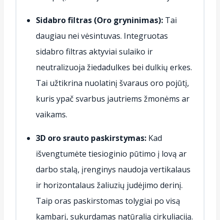
Sidabro filtras (Oro gryninimas):
Tai
daugiau nei vėsintuvas.
Integruotas
sidabro filtras aktyviai sulaiko ir
neutralizuoja žiedadulkes bei dulkių erkes.
Tai užtikrina nuolatinį švaraus oro pojūtį,
kuris ypač svarbus jautriems žmonėms ar
vaikams.
3D oro srauto paskirstymas:
Kad
išvengtumėte tiesioginio pūtimo į lovą ar
darbo stalą, įrenginys naudoja vertikalaus
ir horizontalaus žaliuzių judėjimo derinį.
Taip oras paskirstomas tolygiai po visą
kambarį, sukurdamas natūralią cirkuliaciją.