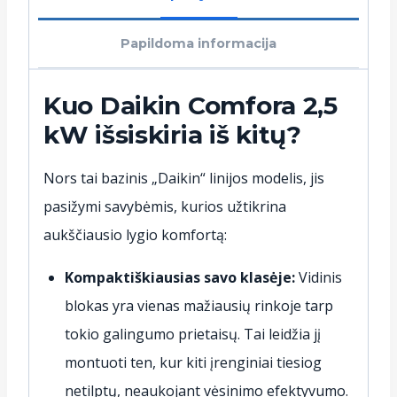
Papildoma informacija
Kuo Daikin Comfora 2,5
kW išsiskiria iš kitų?
Nors tai bazinis „Daikin“ linijos modelis, jis
pasižymi savybėmis, kurios užtikrina
aukščiausio lygio komfortą:
Kompaktiškiausias savo klasėje:
Vidinis
blokas yra vienas mažiausių rinkoje tarp
tokio galingumo prietaisų. Tai leidžia jį
montuoti ten, kur kiti įrenginiai tiesiog
netilptų, neaukojant vėsinimo efektyvumo.