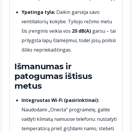
Ypatinga tyla:
Daikin garsėja savo
ventiliatorių kokybe. Tyliojo režimo metu
šis įrenginis veikia vos
20 dB(A)
garsu – tai
prilygsta lapų šlamėjimui, todėl jūsų poilsis
išliks nepriekaištingas.
Išmanumas ir
patogumas ištisus
metus
Integruotas Wi-Fi (pasirinktinai):
Naudodami „Onecta“ programėlę, galite
valdyti klimatą namuose telefonu: nustatyti
temperatūrą prieš grįždami namo, stebėti