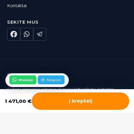
Kontaktai
SEKITE MUS
© 2026 Gedarta.lt
Gedarta inžinerinės sistemos. Pagauna šaltį ir šilumą. Sumažina
rūpesčius ir išlaidas.
1 471,00
€
Į krepšelį