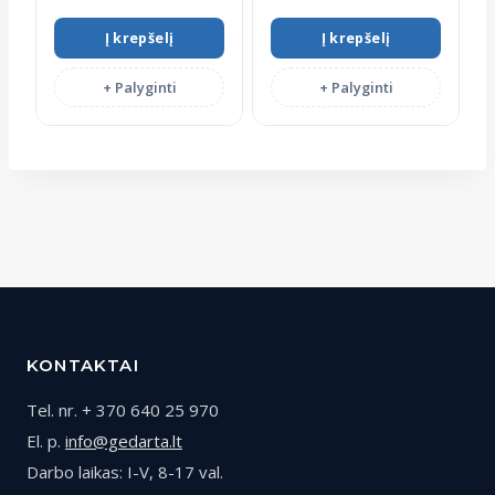
Į krepšelį
Į krepšelį
+ Palyginti
+ Palyginti
KONTAKTAI
Tel. nr. + 370 640 25 970
El. p.
info@gedarta.lt
Darbo laikas: I-V, 8-17 val.