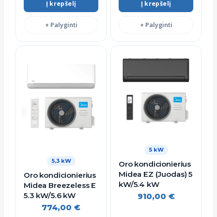
Į krepšelį
Į krepšelį
+ Palyginti
+ Palyginti
5 kW
5,3 kW
Oro kondicionierius
Midea EZ (Juodas) 5
Oro kondicionierius
kW/5.4 kW
Midea Breezeless E
5.3 kW/5.6 kW
910,00
€
774,00
€