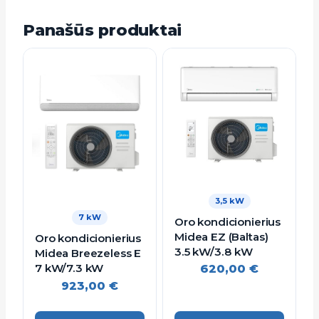
Panašūs produktai
3,5 kW
7 kW
Oro kondicionierius
Midea EZ (Baltas)
Oro kondicionierius
3.5 kW/3.8 kW
Midea Breezeless E
7 kW/7.3 kW
620,00
€
923,00
€