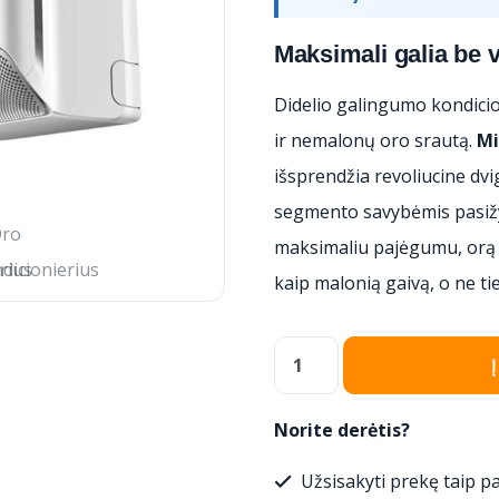
Maksimali galia be 
Didelio galingumo kondicio
ir nemalonų oro srautą.
Mi
išsprendžia revoliucine dv
segmento savybėmis pasižym
maksimaliu pajėgumu, orą pa
kaip malonią gaivą, o ne ti
produkto
kiekis:
Oro
Norite derėtis?
kondicionierius
Užsisakyti prekę taip pa
Midea