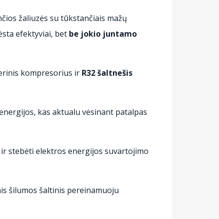
čios žaliuzės su tūkstančiais mažų
ėsta efektyviai, bet
be jokio juntamo
terinis kompresorius ir
R32 šaltnešis
 energijos, kas aktualu vėsinant patalpas
ir stebėti elektros energijos suvartojimo
inis šilumos šaltinis pereinamuoju