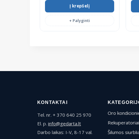
Į krepšelį
+ Palyginti
KONTAKTAI
KATEGORIJ
Oro kondicionie
Tel. nr. + 370 640 25 970
Rekuperatoriai
El. p.
info@gedarta.lt
Darbo laikas: I-V, 8-17 val.
Šilumos siurblia