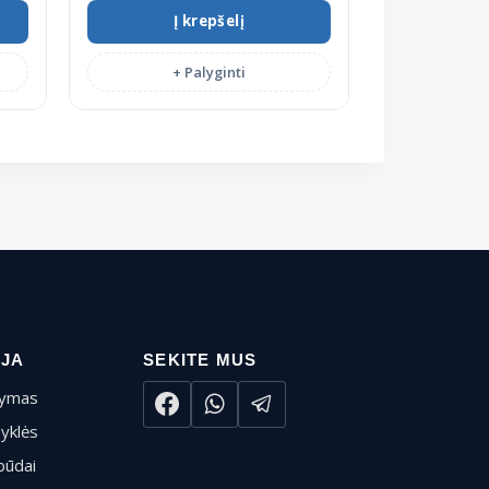
Į krepšelį
+ Palyginti
IJA
SEKITE MUS
tymas
syklės
būdai