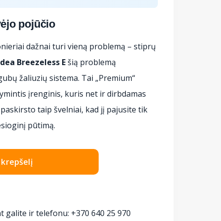
vėjo pojūčio
nieriai dažnai turi vieną problemą – stiprų
dea Breezeless E
šią problemą
igubų žaliuzių sistema. Tai „Premium“
intis įrenginis, kuris net ir dirbdamas
skirsto taip švelniai, kad jį pajusite tik
esioginį pūtimą.
Į krepšelį
t galite ir telefonu: +370 640 25 970