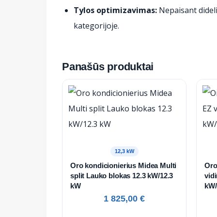
Tylos optimizavimas:
Nepaisant didelio
kategorijoje.
Panašūs produktai
12,3 kW
Oro kondicionierius Midea Multi
Oro
split Lauko blokas 12.3 kW/12.3
vid
kW
kW/
1 825,00
€