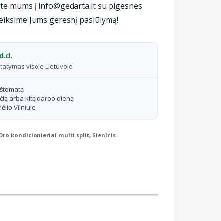
te mums į info@gedarta.lt su pigesnės
eiksime Jums geresnį pasiūlymą!
d.d.
statymas visoje Lietuvoje
aštomatą
čią arba kitą darbo dieną
ėlio Vilniuje
Oro kondicionieriai multi-split
,
Sieninis