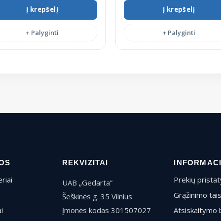
Į krepšelį
Į krepšelį
+ Palyginti
+ Palyginti
OS
REKVIZITAI
INFORMAC
riai
Prekių prista
UAB „Gedarta”
Grąžinimo tai
Šeškinės g. 35 Vilnius
i
Įmonės kodas 301507027
Atsiskaitymo 