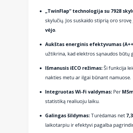
„TwinFlap“ technologija su 7928 skyl
skylučių. Jos suskaido stiprią oro srovę
vėjo
.
Aukštas energinis efektyvumas (A++ 
užtikrina, kad elektros sąnaudos būtų g
Išmanusis iECO režimas:
Ši funkcija le
nakties metu ar ilgai būnant namuose.
Integruotas Wi-Fi valdymas:
Per
MSm
statistiką realiuoju laiku.
Galingas šildymas:
Turėdamas net
7,
laikotarpiu ir efektyvi pagalba pagrindi