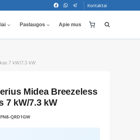
Kontaktai
iai
Paslaugos
Apie mus
okas 7 kW/7.3 kW
erius Midea Breezeless
as 7 kW/7.3 kW
RFN8-QRD1GW