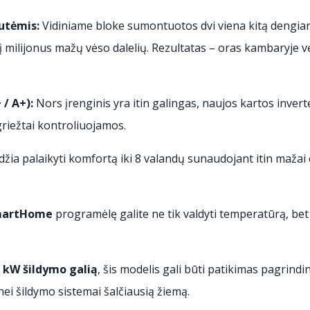
utėmis:
Vidiniame bloke sumontuotos dvi viena kitą dengian
 į milijonus mažų vėso dalelių. Rezultatas – oras kambaryje v
/ A+):
Nors įrenginis yra itin galingas, naujos kartos inver
riežtai kontroliuojamos.
idžia palaikyti komfortą iki 8 valandų sunaudojant itin mažai
artHome
programėlę galite ne tik valdyti temperatūrą, bet 
3 kW šildymo galią
, šis modelis gali būti patikimas pagrind
nei šildymo sistemai šalčiausią žiemą.