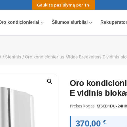
Gaukite pasiūlymą per 1h
Oro kondicionieriai
Šilumos siurbliai
Rekuperator
t
/
Sieninis
/
Oro kondicionierius Midea Breezeless E vidinis bl
Oro kondicioni
E vidinis blok
Prekės kodas:
MSCB1DU-24H
370,00
€