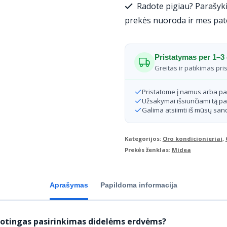
Radote pigiau? Parašyki
Breezeless
prekės nuoroda ir mes pat
E
vidinis
Pristatymas per 1–3 
blokas
Greitas ir patikimas pri
7
Pristatome į namus arba p
kW/7.3
Užsakymai išsiunčiami tą pa
Galima atsiimti iš mūsų sand
kW
Kategorijos:
Oro kondicionieriai
,
Prekės ženklas:
Midea
Aprašymas
Papildoma informacija
protingas pasirinkimas didelėms erdvėms?