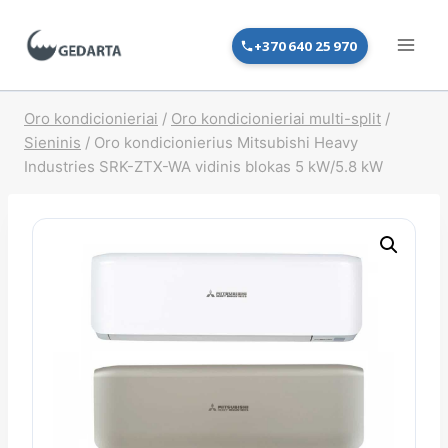
Skip
to
+370 640 25 970
content
Oro kondicionieriai
/
Oro kondicionieriai multi-split
/
Sieninis
/
Oro kondicionierius Mitsubishi Heavy
Industries SRK-ZTX-WA vidinis blokas 5 kW/5.8 kW