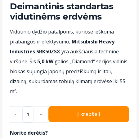
Deimantinis standartas
vidutinėms erdvėms
Vidutinio dydžio patalpoms, kuriose ieškoma
prabangos ir efektyvumo,
Mitsubishi Heavy
Industries SRK50ZSX
yra aukščiausia techninė
viršūnė. Šis
5,0 kW
galios „Diamond“ serijos vidinis
blokas sujungia japonų preciziškumą ir italų
dizainą, sukurdamas tobulą klimatą erdvėse iki 55
m².
produkto
Į krepšelį
kiekis:
Oro
Norite derėtis?