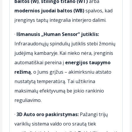
baltos (W)
,
stilingo titano (WT)
arba
modernios juodai baltos (WB)
spalvos, kad
įrenginys taptų integralia interjero dalimi.
·
Išmanusis „Human Sensor“ jutiklis:
Infraraudonųjų spindulių jutiklis stebi žmonių
judėjimą kambaryje. Kai nieko nėra, įrenginis
automatiškai pereina į
energijos taupymo
režimą
, o Jums grįžus – akimirksniu atstato
nustatytą temperatūrą. Tai užtikrina
maksimalų efektyvumą be jokio rankinio
reguliavimo.
·
3D Auto oro paskirstymas:
Pažangi trijų
variklių sistema valdo oro srautą tiek