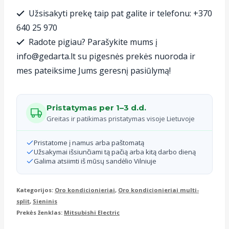
kondicionierius
Užsisakyti prekę taip pat galite ir telefonu: +370
Mitsubishi
640 25 970
Heavy
Radote pigiau? Parašykite mums į
Industries
info@gedarta.lt su pigesnės prekės nuoroda ir
SRK-
mes pateiksime Jums geresnį pasiūlymą!
ZTX-
WA
Pristatymas per 1–3 d.d.
vidinis
Greitas ir patikimas pristatymas visoje Lietuvoje
blokas
Pristatome į namus arba paštomatą
5
Užsakymai išsiunčiami tą pačią arba kitą darbo dieną
Galima atsiimti iš mūsų sandėlio Vilniuje
kW/5.8
kW
Kategorijos:
Oro kondicionieriai
,
Oro kondicionieriai multi-
split
,
Sieninis
Prekės ženklas:
Mitsubishi Electric