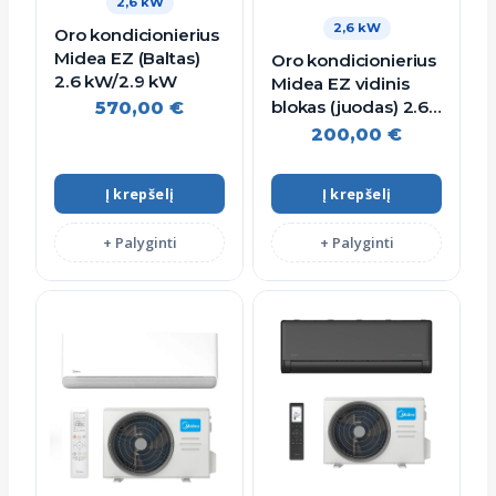
2,6 kW
2,6 kW
Oro kondicionierius
Midea EZ (Baltas)
Oro kondicionierius
2.6 kW/2.9 kW
Midea EZ vidinis
blokas (juodas) 2.6
570,00
€
kW/2.9 kW
200,00
€
Į krepšelį
Į krepšelį
+ Palyginti
+ Palyginti