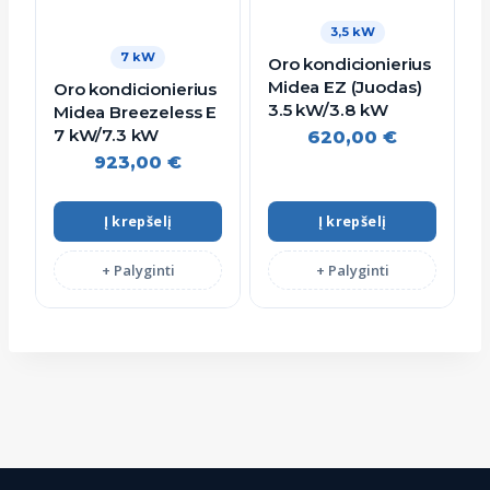
3,5 kW
7 kW
Oro kondicionierius
Midea EZ (Juodas)
Oro kondicionierius
3.5 kW/3.8 kW
Midea Breezeless E
7 kW/7.3 kW
620,00
€
923,00
€
Į krepšelį
Į krepšelį
+ Palyginti
+ Palyginti