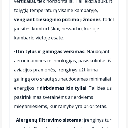
vertikaliai, tiek horizontaliai. Tai leidžia sukurti
tolygią temperatūrą visame kambaryje,
vengiant tiesioginio pūtimo į žmones
, todėl
jausitės komfortiškai, nesvarbu, kurioje
kambario vietoje esate.
·
Itin tylus ir galingas veikimas:
Naudojant
aerodinamines technologijas, pasiskolintas iš
aviacijos pramonės, įrenginys užtikrina
galingą oro srautą sunaudodamas minimaliai
energijos ir
dirbdamas itin tyliai
. Tai idealus
pasirinkimas svetainėms ar erdviems
miegamiesiems, kur ramybė yra prioritetas.
·
Alergenų filtravimo sistema:
Įrenginys turi