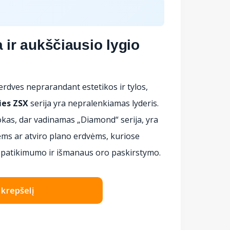
 ir aukščiausio lygio
 erdves neprarandant estetikos ir tylos,
ies ZSX
serija yra nepralenkiamas lyderis.
lokas, dar vadinamas „Diamond“ serija, yra
ms ar atviro plano erdvėms, kuriose
patikimumo ir išmanaus oro paskirstymo.
Į krepšelį