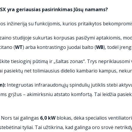
ZSX yra geriausias pasirinkimas Jūsų namams?
jos inžineriją su funkcijomis, kurios pritaikytos bekompro
izaino studijoje sukurtas korpusas pasižymi aptakiomis, modern
itano (
WT
) arba kontrastingo juodai balto (
WB
), todėl įren
ite tiesioginį pūtimą ir „šaltas zonas“. Trys nepriklausomi va
iai pasiektų net tolimiausius didelio kambario kampus, nekur
n):
Integruotas infraraudonųjų spindulių jutiklis stebi aktyv
ms grįžus – akimirksniu atstato komfortą. Tai leidžia pasiek
Nors tai galingas
6,0 kW
blokas, dėka specialios ventiliato
 stebėtinai tyliai. Tai užtikrina, kad galinga oro srovė netrikd