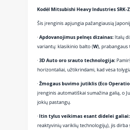
Kodėl Mitsubishi Heavy Industries SRK-
Šis įrenginis apjungia pažangiausią Japoni
·
Apdovanojimus pelnęs dizainas:
Italų d
variantų: klasikinio balto (
W
), prabangaus t
·
3D Auto oro srauto technologija:
Pamiršk
horizontaliai, užtikrindami, kad vėsa tolyg
·
Žmogaus buvimo jutiklis (Eco Operatio
įrenginis automatiškai sumažina galią, o Ju
jokių pastangų.
·
Itin tylus veikimas esant didelei galiai:
reaktyvinių variklių technologijų), jis dirba