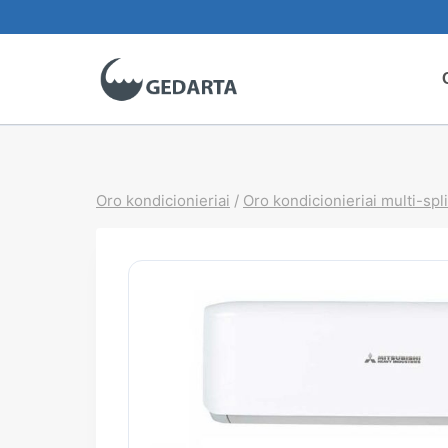
Skip
to
content
Oro kondicionieriai
/
Oro kondicionieriai multi-spli