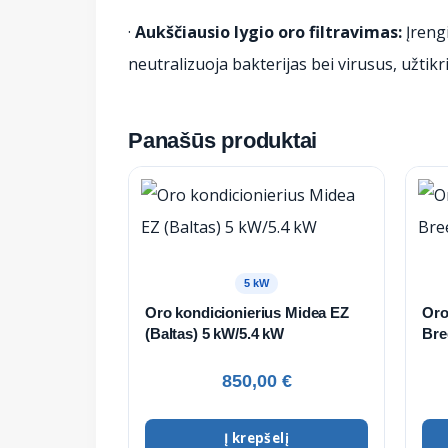
·
Aukščiausio lygio oro filtravimas:
Įrengi
neutralizuoja bakterijas bei virusus, užtik
Panašūs produktai
5 kW
Oro kondicionierius Midea EZ
Oro
(Baltas) 5 kW/5.4 kW
Bre
850,00
€
Į krepšelį