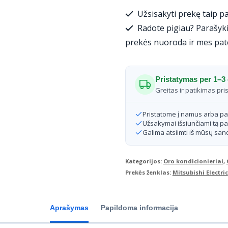
kondicionierius
Užsisakyti prekę taip pa
Mitsubishi
Radote pigiau? Parašyki
Heavy
prekės nuoroda ir mes pat
Industries
SRK-
Pristatymas per 1–3 
ZTX-
Greitas ir patikimas pri
WA
Pristatome į namus arba p
vidinis
Užsakymai išsiunčiami tą pa
Galima atsiimti iš mūsų sand
blokas
6
Kategorijos:
Oro kondicionieriai
,
kW/6.8
Prekės ženklas:
Mitsubishi Electric
kW
Aprašymas
Papildoma informacija