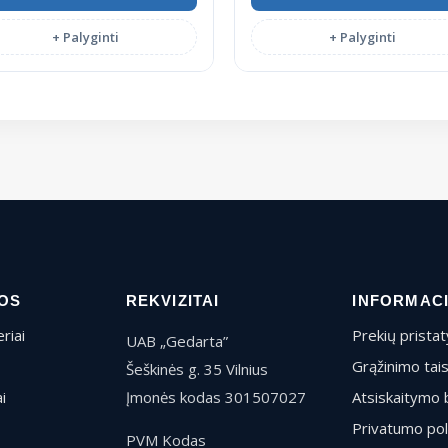
+ Palyginti
+ Palyginti
OS
REKVIZITAI
INFORMAC
riai
Prekių prista
UAB „Gedarta”
Grąžinimo tai
Šeškinės g. 35 Vilnius
i
Įmonės kodas 301507027
Atsiskaitymo 
Privatumo pol
PVM Kodas