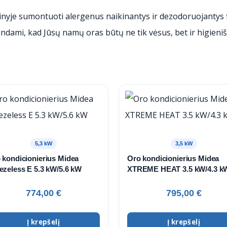
nyje sumontuoti alergenus naikinantys ir dezodoruojantys filtr
rindami, kad Jūsų namų oras būtų ne tik vėsus, bet ir higieniš
5,3 kW
3,5 kW
 kondicionierius Midea
Oro kondicionierius Midea
ezeless E 5.3 kW/5.6 kW
XTREME HEAT 3.5 kW/4.3 k
774,00
€
795,00
€
Į krepšelį
Į krepšelį