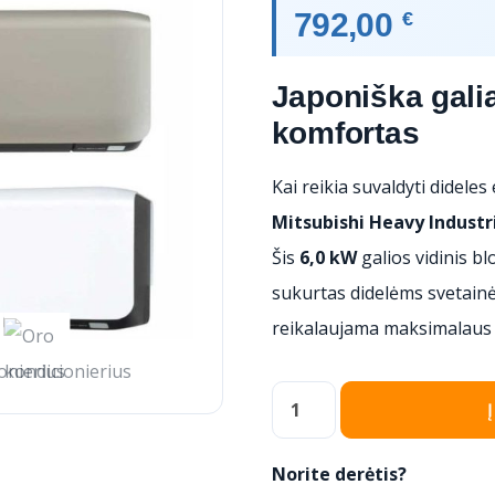
792,00
€
Japoniška galia
komfortas
Kai reikia suvaldyti dideles
Mitsubishi Heavy Industr
Šis
6,0 kW
galios vidinis b
sukurtas didelėms svetainė
reikalaujama maksimalaus 
produkto
kiekis:
Oro
Norite derėtis?