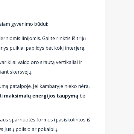
misiam gyvenimo būdui:
iomis linijomis. Galite rinktis iš trijų
ginys puikiai papildys bet kokį interjerą.
rikliai valdo oro srautą vertikaliai ir
iant skersvėjų.
umą patalpoje. Jei kambaryje nieko nėra,
ti
maksimalų energijos taupymą
be
riaus sparnuotės formos (pasiskolintos iš
ys Jūsų poilsio ar pokalbių.