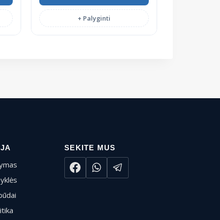
+ Palyginti
IJA
SEKITE MUS
tymas
syklės
būdai
itika