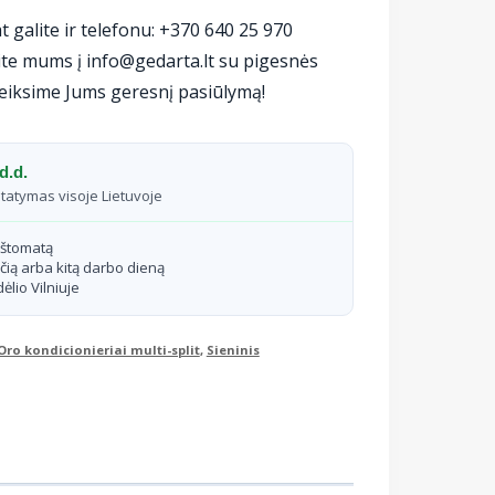
t galite ir telefonu: +370 640 25 970
te mums į info@gedarta.lt su pigesnės
eiksime Jums geresnį pasiūlymą!
d.d.
statymas visoje Lietuvoje
aštomatą
čią arba kitą darbo dieną
ėlio Vilniuje
Oro kondicionieriai multi-split
,
Sieninis