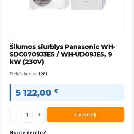
Šilumos siurblys Panasonic WH-
SDC0709J3E5 / WH-UD09JE5, 9
kW (230V)
Prekės kodas:
1281
5 122,00
€
produkto
Į krepšelį
kiekis:
Šilumos
Norite derėtis?