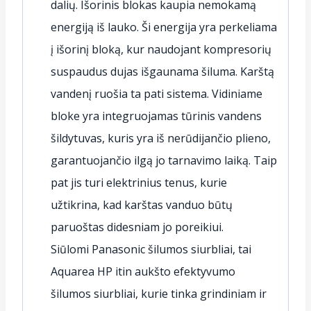
dalių. Išorinis blokas kaupia nemokamą
energiją iš lauko. Ši energija yra perkeliama
į išorinį bloką, kur naudojant kompresorių
suspaudus dujas išgaunama šiluma. Karštą
vandenį ruošia ta pati sistema. Vidiniame
bloke yra integruojamas tūrinis vandens
šildytuvas, kuris yra iš nerūdijančio plieno,
garantuojančio ilgą jo tarnavimo laiką. Taip
pat jis turi elektrinius tenus, kurie
užtikrina, kad karštas vanduo būtų
paruoštas didesniam jo poreikiui.
Siūlomi Panasonic šilumos siurbliai, tai
Aquarea HP itin aukšto efektyvumo
šilumos siurbliai, kurie tinka grindiniam ir