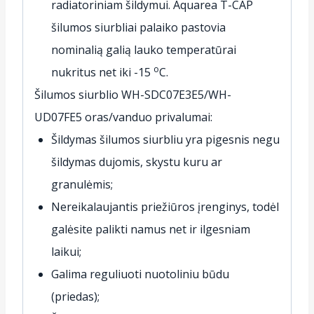
radiatoriniam šildymui. Aquarea T-CAP
šilumos siurbliai palaiko pastovia
nominalią galią lauko temperatūrai
o
nukritus net iki -15
C.
Šilumos siurblio WH-SDC07E3E5/WH-
UD07FE5 oras/vanduo privalumai:
Šildymas šilumos siurbliu yra pigesnis negu
šildymas dujomis, skystu kuru ar
granulėmis;
Nereikalaujantis priežiūros įrenginys, todėl
galėsite palikti namus net ir ilgesniam
laikui;
Galima reguliuoti nuotoliniu būdu
(priedas);