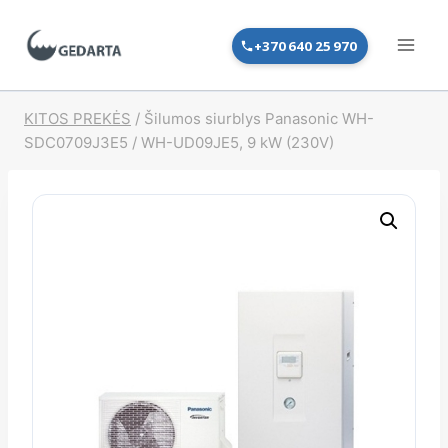
Skip
to
+370 640 25 970
content
KITOS PREKĖS
/
Šilumos siurblys Panasonic WH-
SDC0709J3E5 / WH-UD09JE5, 9 kW (230V)