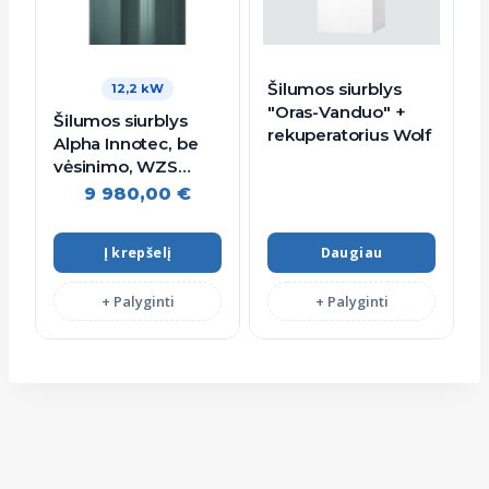
Šilumos siurblys
12,2 kW
"Oras-Vanduo" +
Šilumos siurblys
rekuperatorius Wolf
Alpha Innotec, be
vėsinimo, WZS
122H3M, 12.2 kW
9 980,00
€
Į krepšelį
Daugiau
+ Palyginti
+ Palyginti