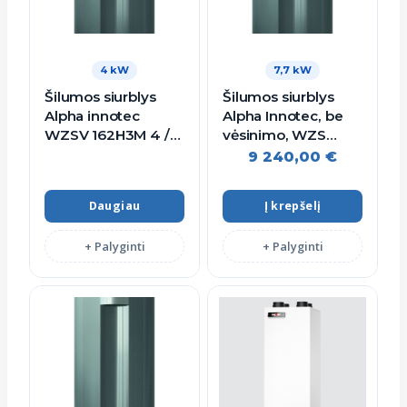
4 kW
7,7 kW
Šilumos siurblys
Šilumos siurblys
Alpha innotec
Alpha Innotec, be
WZSV 162H3M 4 /
vėsinimo, WZS
16 kW (Kintamos
82H3M, 7.7 kW
9 240,00
€
galios)
Daugiau
Į krepšelį
+ Palyginti
+ Palyginti