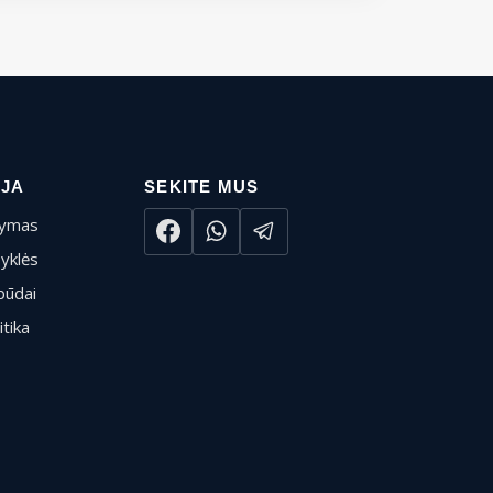
IJA
SEKITE MUS
tymas
syklės
būdai
itika