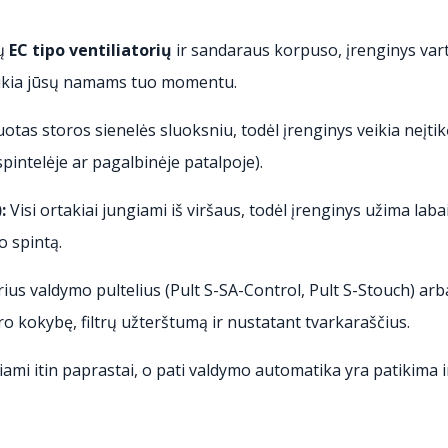
kų
EC tipo ventiliatorių
ir sandaraus korpuso, įrenginys varto
 reikia jūsų namams tuo momentu.
tas storos sienelės sluoksniu, todėl įrenginys veikia neįtikėti
spintelėje ar pagalbinėje patalpoje).
:
Visi ortakiai jungiami iš viršaus, todėl įrenginys užima laba
o spintą.
irius valdymo pultelius (Pult S-SA-Control, Pult S-Stouch) ar
ro kokybę, filtrų užterštumą ir nustatant tvarkaraščius.
kiami itin paprastai, o pati valdymo automatika yra patikima i