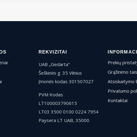
OS
REKVIZITAI
INFORMAC
riai
Prekių prista
UAB „Gedarta”
Grąžinimo tai
Šeškinės g. 35 Vilnius
i
Įmonės kodas 301507027
Atsiskaitymo 
Privatumo pol
PVM Kodas
Kontaktai
LT100003790615
LT03 3500 0100 0224 7954
Paysera LT UAB, 35000