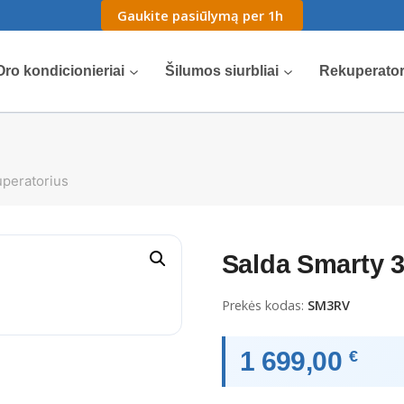
Gaukite pasiūlymą per 1h
Oro kondicionieriai
Šilumos siurbliai
Rekuperator
uperatorius
Salda Smarty 3
Prekės kodas:
SM3RV
1 699,00
€