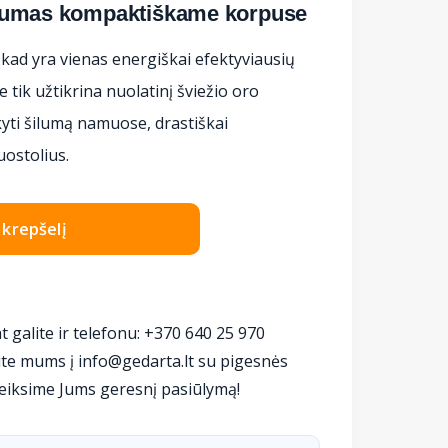
vumas kompaktiškame korpuse
, kad yra vienas energiškai efektyviausių
ne tik užtikrina nuolatinį šviežio oro
ikyti šilumą namuose, drastiškai
ostolius.
Į krepšelį
t galite ir telefonu: +370 640 25 970
te mums į info@gedarta.lt su pigesnės
eiksime Jums geresnį pasiūlymą!