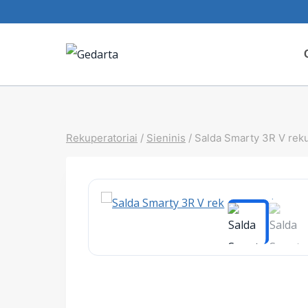
Skip
to
content
Rekuperatoriai
/
Sieninis
/
Salda Smarty 3R V rek