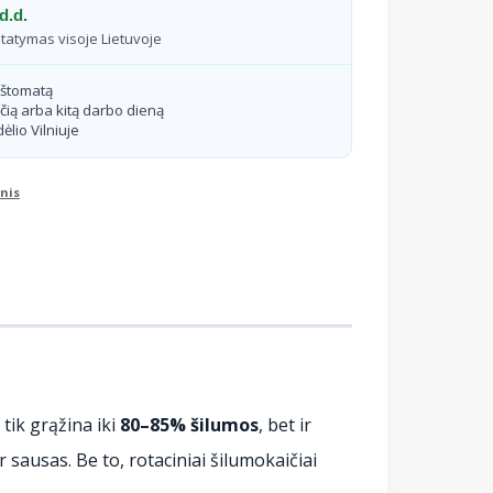
d.d.
statymas visoje Lietuvoje
aštomatą
čią arba kitą darbo dieną
ėlio Vilniuje
nis
tik grąžina iki
80–85% šilumos
, bet ir
 sausas. Be to, rotaciniai šilumokaičiai