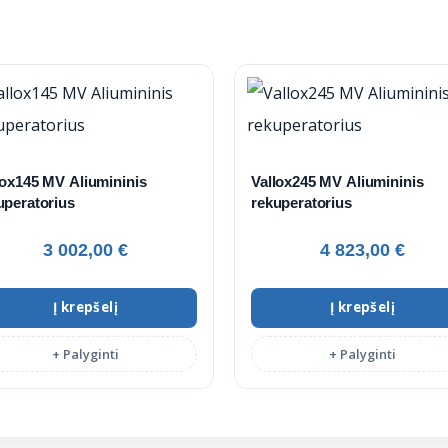
lox145 MV Aliumininis
Vallox245 MV Aliumininis
uperatorius
rekuperatorius
3 002,00
€
4 823,00
€
Į krepšelį
Į krepšelį
+ Palyginti
+ Palyginti