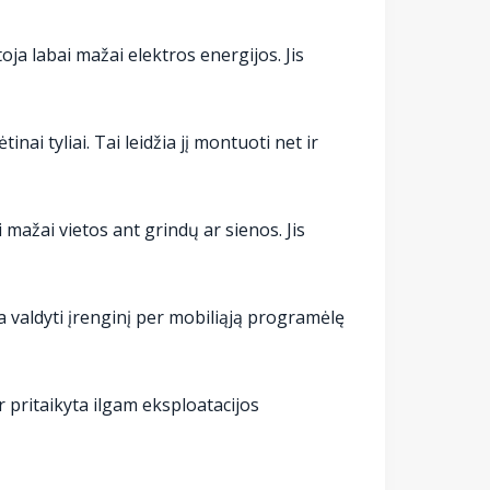
ja labai mažai elektros energijos. Jis
nai tyliai. Tai leidžia jį montuoti net ir
i mažai vietos ant grindų ar sienos. Jis
ba valdyti įrenginį per mobiliąją programėlę
r pritaikyta ilgam eksploatacijos