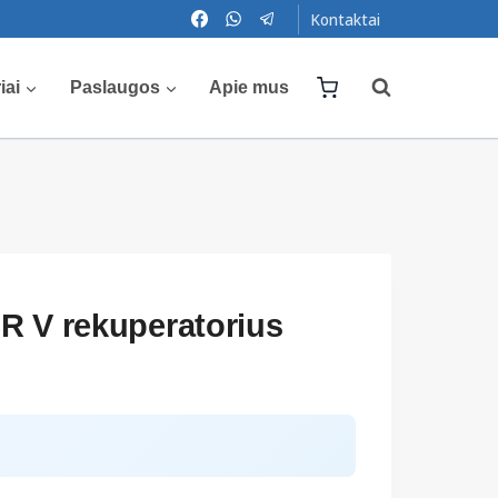
Kontaktai
iai
Paslaugos
Apie mus
R V rekuperatorius