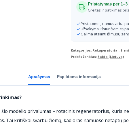
Pristatymas per 1–3 
Greitas ir patikimas pri
Pristatome į namus arba p
Užsakymai išsiunčiami tą pa
Galima atsiimti iš mūsų sand
Kategorijos:
Rekuperatoriai
,
Sieni
Prekės ženklas:
Salda (Lietuva)
Aprašymas
Papildoma informacija
irinkimas?
 šio modelio privalumas – rotacinis regeneratorius, kuris ne 
as. Tai kritiškai svarbu žiemą, kad oras namuose netaptų per