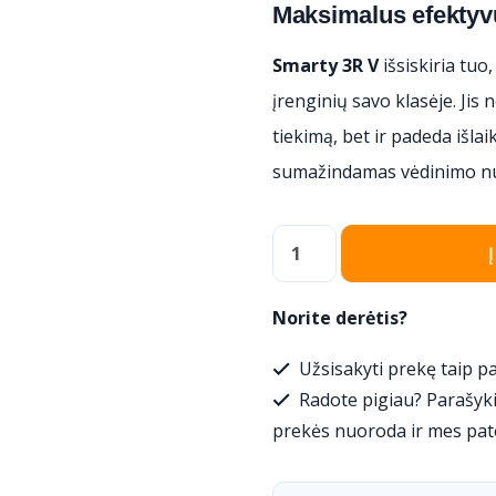
Maksimalus efekty
Smarty 3R V
išsiskiria tuo
įrenginių savo klasėje. Jis 
tiekimą, bet ir padeda išla
sumažindamas vėdinimo nu
produkto
kiekis:
Salda
Norite derėtis?
Smarty
Užsisakyti prekę taip pa
3R
Radote pigiau? Parašyki
V
prekės nuoroda ir mes pat
rekuperatorius