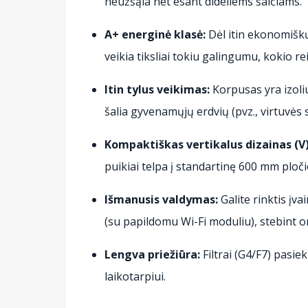
neužšąla net esant dideliems šalčiams.
A+ energinė klasė:
Dėl itin ekonomiš
veikia tiksliai tokiu galingumu, kokio
Itin tylus veikimas:
Korpusas yra izoliuo
šalia gyvenamųjų erdvių (pvz., virtuvės 
Kompaktiškas vertikalus dizainas (V)
puikiai telpa į standartinę 600 mm ploči
Išmanusis valdymas:
Galite rinktis įva
(su papildomu Wi-Fi moduliu), stebint o
Lengva priežiūra:
Filtrai (G4/F7) pasie
laikotarpiui.