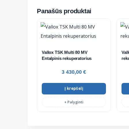
Panašūs produktai
Vallox TSK Multi 80 MV
Val
Entalpinis rekuperatorius
rek
3 430,00
€
Į krepšelį
+ Palyginti