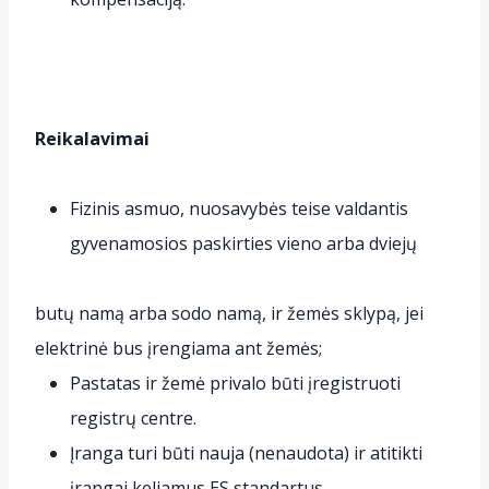
Reikalavimai
Fizinis asmuo, nuosavybės teise valdantis
gyvenamosios paskirties vieno arba dviejų
butų namą arba sodo namą, ir žemės sklypą, jei
elektrinė bus įrengiama ant žemės;
Pastatas ir žemė privalo būti įregistruoti
registrų centre.
Įranga turi būti nauja (nenaudota) ir atitikti
įrangai keliamus ES standartus.