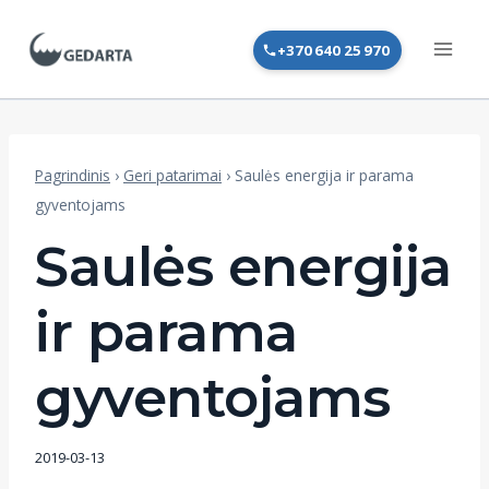
Skip
to
+370 640 25 970
content
Pagrindinis
›
Geri patarimai
›
Saulės energija ir parama
gyventojams
Saulės energija
ir parama
gyventojams
2019-03-13