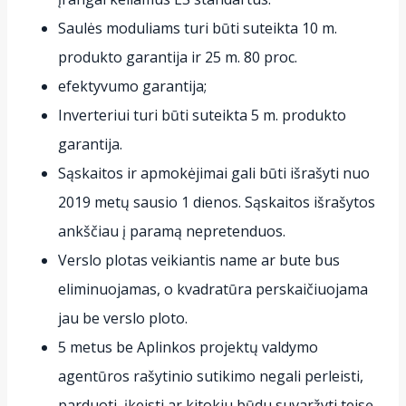
Saulės moduliams turi būti suteikta 10 m.
produkto garantija ir 25 m. 80 proc.
efektyvumo garantija;
Inverteriui turi būti suteikta 5 m. produkto
garantija.
Sąskaitos ir apmokėjimai gali būti išrašyti nuo
2019 metų sausio 1 dienos. Sąskaitos išrašytos
ankščiau į paramą nepretenduos.
Verslo plotas veikiantis name ar bute bus
eliminuojamas, o kvadratūra perskaičiuojama
jau be verslo ploto.
5 metus be Aplinkos projektų valdymo
agentūros rašytinio sutikimo negali perleisti,
parduoti, įkeisti ar kitokiu būdu suvaržyti teisę