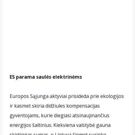
ES parama saulės elektrinėms
Europos Sąjunga aktyviai prisideda prie ekologijos
ir kasmet skiria didžiules kompensacijas
gyventojams, kurie diegiasi atsinaujinančius
energijos šaltinius. Kiekviena valstybė gauna
skirtingas sumas, o Lietuva šiemet surinko