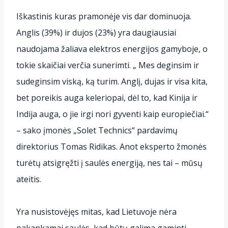
Iškastinis kuras pramonėje vis dar dominuoja.
Anglis (39%) ir dujos (23%) yra daugiausiai
naudojama žaliava elektros energijos gamyboje, o
tokie skaičiai verčia sunerimti. „ Mes deginsim ir
sudeginsim viską, ką turim. Anglį, dujas ir visa kita,
bet poreikis auga keleriopai, dėl to, kad Kinija ir
Indija auga, o jie irgi nori gyventi kaip europiečiai.“
– sako įmonės „Solet Technics“ pardavimų
direktorius Tomas Ridikas. Anot eksperto žmonės
turėtų atsigręžti į saulės energiją, nes tai – mūsų
ateitis.
Yra nusistovėjęs mitas, kad Lietuvoje nėra