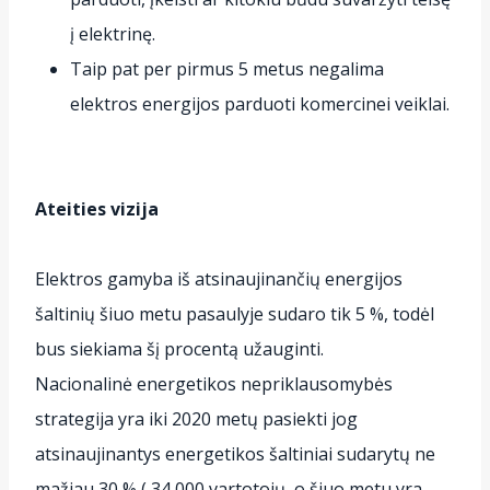
į elektrinę.
Taip pat per pirmus 5 metus negalima
elektros energijos parduoti komercinei veiklai.
Ateities vizija
Elektros gamyba iš atsinaujinančių energijos
šaltinių šiuo metu pasaulyje sudaro tik 5 %, todėl
bus siekiama šį procentą užauginti.
Nacionalinė energetikos nepriklausomybės
strategija yra iki 2020 metų pasiekti jog
atsinaujinantys energetikos šaltiniai sudarytų ne
mažiau 30 % ( 34,000 vartotojų, o šiuo metu yra