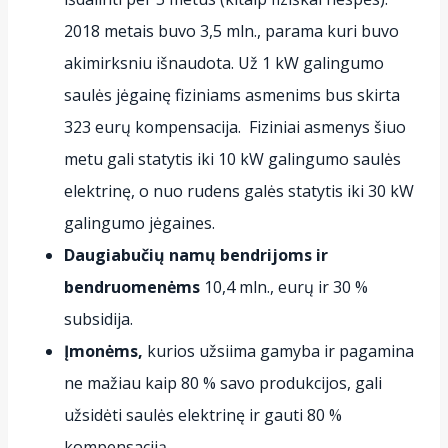
2018 metais buvo 3,5 mln., parama kuri buvo
akimirksniu išnaudota. Už 1 kW galingumo
saulės jėgainę fiziniams asmenims bus skirta
323 eurų kompensacija. Fiziniai asmenys šiuo
metu gali statytis iki 10 kW galingumo saulės
elektrinę, o nuo rudens galės statytis iki 30 kW
galingumo jėgaines.
Daugiabučių namų bendrijoms ir
bendruomenėms
10,4 mln., eurų ir 30 %
subsidija.
Įmonėms,
kurios užsiima gamyba ir pagamina
ne mažiau kaip 80 % savo produkcijos, gali
užsidėti saulės elektrinę ir gauti 80 %
kompensaciją.