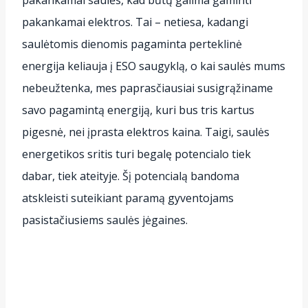
pakankamai saulės, kad būtų galima gaminti
pakankamai elektros. Tai – netiesa, kadangi
saulėtomis dienomis pagaminta perteklinė
energija keliauja į ESO saugyklą, o kai saulės mums
nebeužtenka, mes paprasčiausiai susigrąžiname
savo pagamintą energiją, kuri bus tris kartus
pigesnė, nei įprasta elektros kaina. Taigi, saulės
energetikos sritis turi begalę potencialo tiek
dabar, tiek ateityje. Šį potencialą bandoma
atskleisti suteikiant paramą gyventojams
pasistačiusiems saulės jėgaines.