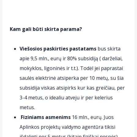
Kam gali būti skirta parama?
Viešosios paskirties pastatams
bus skirta
apie 9,5 mln., eurų ir 80% subsidiją ( darželiai,
mokyklos, ligoninės ir t.t.). Todėl jei paprastai
saulės elektrinė atsiperka per 10 metų, su šia
subsidija viskas atsipirks kur kas greičiau, per
3-4 metus, o idealiu atveju ir per kelerius
metus.
Fiziniams asmenims
16 mln., eurų. Juos
Aplinkos projektų valdymo agentūra tikisi
išdalinti per 5 metus (kitaip fiziškai nespės).