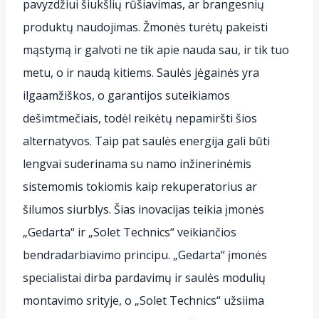
pavyzdžiui šiukšlių rūšiavimas, ar brangesnių
produktų naudojimas. Žmonės turėtų pakeisti
mąstymą ir galvoti ne tik apie nauda sau, ir tik tuo
metu, o ir naudą kitiems. Saulės jėgainės yra
ilgaamžiškos, o garantijos suteikiamos
dešimtmečiais, todėl reikėtų nepamiršti šios
alternatyvos. Taip pat saulės energija gali būti
lengvai suderinama su namo inžinerinėmis
sistemomis tokiomis kaip rekuperatorius ar
šilumos siurblys. Šias inovacijas teikia įmonės
„Gedarta“ ir „Solet Technics“ veikiančios
bendradarbiavimo principu. „Gedarta“ įmonės
specialistai dirba pardavimų ir saulės modulių
montavimo srityje, o „Solet Technics“ užsiima