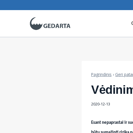
Skip
to
content
Pagrindinis
›
Geri pata
Vėdini
2020-12-13
Esant nepaprastai ir s
būtų sumažinti riziką 