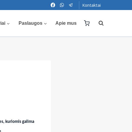
Kontaktai
iai
Paslaugos
Apie mus
es, kuriomis galima
e.