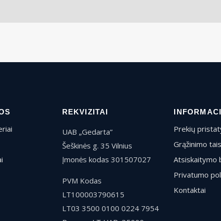
OS
REKVIZITAI
INFORMAC
riai
Prekių prista
UAB „Gedarta”
Grąžinimo tai
Šeškinės g. 35 Vilnius
i
Įmonės kodas 301507027
Atsiskaitymo 
Privatumo pol
PVM Kodas
Kontaktai
LT100003790615
LT03 3500 0100 0224 7954