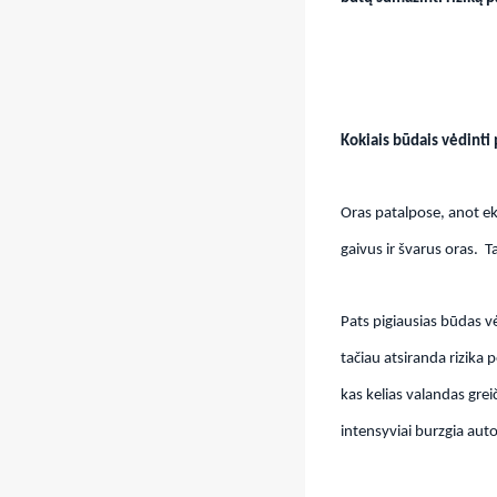
Kokiais būdais vėdinti
Oras patalpose, anot ek
gaivus ir švarus oras. T
Pats pigiausias būdas vė
tačiau atsiranda rizika 
kas kelias valandas greič
intensyviai burzgia auto