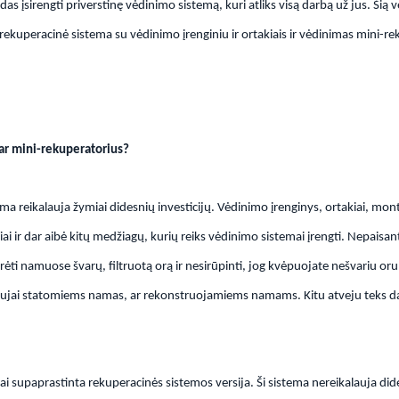
as įsirengti priverstinę vėdinimo sistemą, kuri atliks visą darbą už jus. Šią
lna rekuperacinė sistema su vėdinimo įrenginiu ir ortakiais ir vėdinimas mini-re
ar mini-rekuperatorius?
ema reikalauja žymiai didesnių investicijų. Vėdinimo įrenginys, ortakiai, m
iai ir dar aibė kitų medžiagų, kurių reiks vėdinimo sistemai įrengti. Nepaisant
ėti namuose švarų, filtruotą orą ir nesirūpinti, jog kvėpuojate nešvariu oru.
aujai statomiems namas, ar rekonstruojamiems namams. Kitu atveju teks dar
ai supaprastinta rekuperacinės sistemos versija. Ši sistema nereikalauja didel