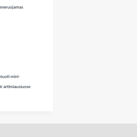
egeneruojamas
tuoti mini-
ir artimiausiuose