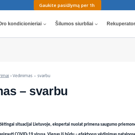
Gaukite pasiūlymą per 1h
Oro kondicionieriai
Šilumos siurbliai
Rekuperator
rimai
›
Vėdinimas – svarbu
mas – svarbu
udėtingai situacijai Lietuvoje, ekspertai nuolat primena saugumo priemon
pasigauti COVID-19 virusą. Vienas iš būdų – efektyvus vėdinimas patalpos