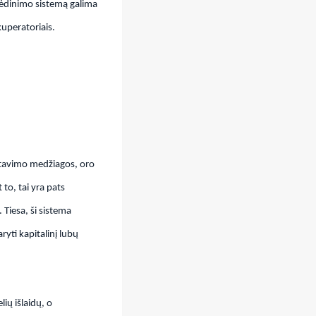
 vėdinimo sistemą galima
kuperatoriais.
ontavimo medžiagos, oro
 to, tai yra pats
 Tiesa, ši sistema
yti kapitalinį lubų
ių išlaidų, o