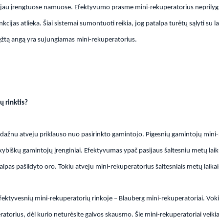
r jau įrengtuose namuose. Efektyvumo prasme mini-rekuperatorius neprilyg
nkcijas atlieka. Šiai sistemai sumontuoti reikia, jog patalpa turėtų sąlyti su l
ęžtą angą yra sujungiamas mini-rekuperatorius.
ų rinktis?
ažnu atveju priklauso nuo pasirinkto gamintojo. Pigesnių gamintojų mini-
kybiškų gamintojų įrenginiai. Efektyvumas ypač pasijaus šaltesniu metų lai
alpas pašildyto oro. Tokiu atveju mini-rekuperatorius šaltesniais metų laikais 
efektyvesnių mini-rekuperatorių rinkoje – Blauberg mini-rekuperatoriai. Vok
atorius, dėl kurio neturėsite galvos skausmo. Šie mini-rekuperatoriai veikia