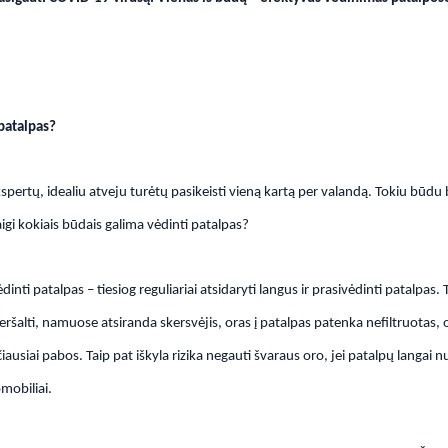
 patalpas?
spertų, idealiu atveju turėtų pasikeisti vieną kartą per valandą. Tokiu būdu
aigi kokiais būdais galima vėdinti patalpas?
dinti patalpas – tiesiog reguliariai atsidaryti langus ir prasivėdinti patalpas
peršalti, namuose atsiranda skersvėjis, oras į patalpas patenka nefiltruotas, o
iausiai pabos. Taip pat iškyla rizika negauti švaraus oro, jei patalpų langai nu
mobiliai.