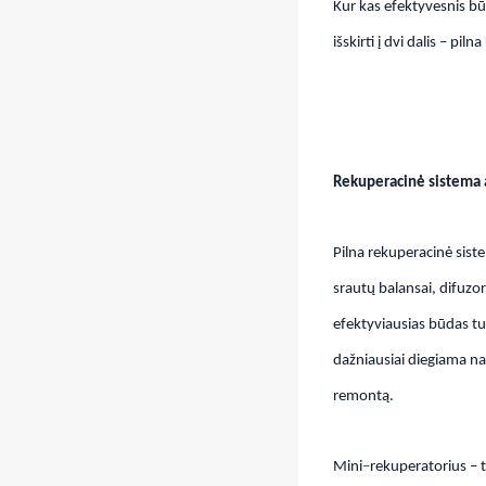
Kur kas efektyvesnis būd
išskirti į dvi dalis – pi
Rekuperacinė sistema 
Pilna rekuperacinė sist
srautų balansai, difuzor
efektyviausias būdas tur
dažniausiai diegiama n
remontą.
Mini
–
rekuperatorius – t