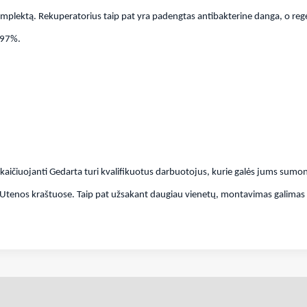
ų komplektą. Rekuperatorius taip pat yra padengtas antibakterine danga, o r
 97%.
skaičiuojanti Gedarta turi kvalifikuotus darbuotojus, kurie galės jums sumon
 Utenos kraštuose. Taip pat užsakant daugiau vienetų, montavimas galimas 