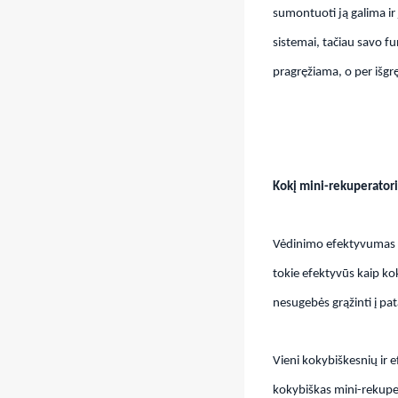
sumontuoti ją galima i
sistemai, tačiau savo fu
pragręžiama, o per išgr
Kokį mini-rekuperatori
Vėdinimo efektyvumas d
tokie efektyvūs kaip ko
nesugebės grąžinti į pat
Vieni kokybiškesnių ir 
kokybiškas mini-rekuper