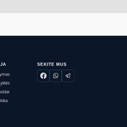
IJA
SEKITE MUS
tymas
syklės
būdai
itika