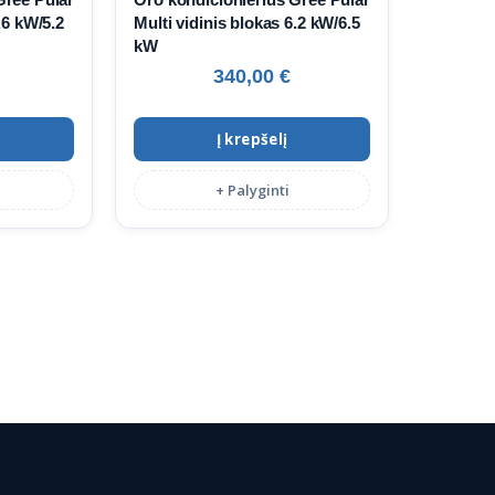
.6 kW/5.2
Multi vidinis blokas 6.2 kW/6.5
kW
340,00
€
Į krepšelį
+ Palyginti