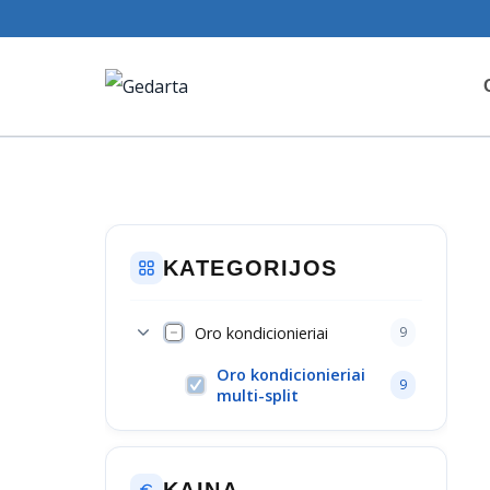
Skip
to
content
KATEGORIJOS
Oro kondicionieriai
9
Oro kondicionieriai
9
multi-split
KAINA