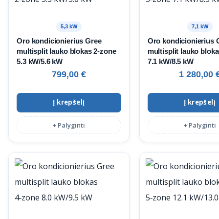
5,3 kW
7,1 kW
Oro kondicionierius Gree
Oro kondicionierius 
multisplit lauko blokas 2‑zone
multisplit lauko blok
5.3 kW/5.6 kW
7.1 kW/8.5 kW
799,00
€
1 280,00
Į krepšelį
Į krepšelį
+ Palyginti
+ Palyginti