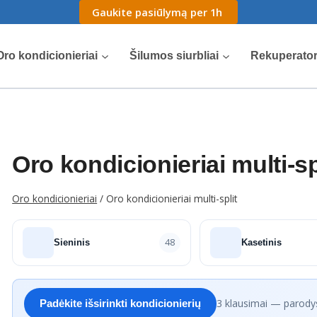
Gaukite pasiūlymą per 1h
Oro kondicionieriai
Šilumos siurbliai
Rekuperator
Oro kondicionieriai multi-sp
Oro kondicionieriai
/
Oro kondicionieriai multi-split
48
Sieninis
Kasetinis
3 klausimai — parody
Padėkite išsirinkti kondicionierių