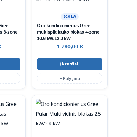
10,6 kW
Gree
Oro kondicionierius Gree
as 3‑zone
multisplit lauko blokas 4‑zone
10.6 kW/12.0 kW
€
1 790,00
€
Į krepšelį
+ Palyginti