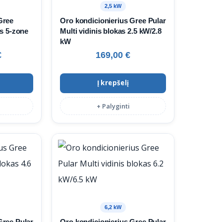
2,5 kW
Gree
Oro kondicionierius Gree Pular
as 5‑zone
Multi vidinis blokas 2.5 kW/2.8
kW
€
169,00
€
Į krepšelį
+ Palyginti
6,2 kW
Gree Pular
Oro kondicionierius Gree Pular