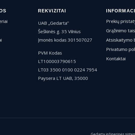
OS
REKVIZITAI
INFORMAC
riai
Prekių prista
UAB „Gedarta”
Grąžinimo tai
Šeškinės g. 35 Vilnius
i
Įmonės kodas 301507027
Atsiskaitymo 
Privatumo pol
PVM Kodas
Kontaktai
LT100003790615
LT03 3500 0100 0224 7954
Paysera LT UAB, 35000
Gedarta inžinerinės sistem