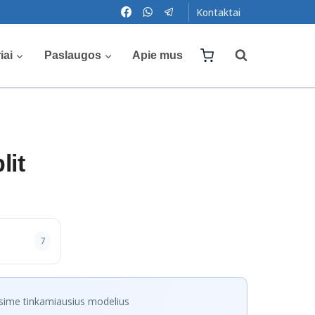
Kontaktai
iai
Paslaugos
Apie mus
lit
7
sime tinkamiausius modelius