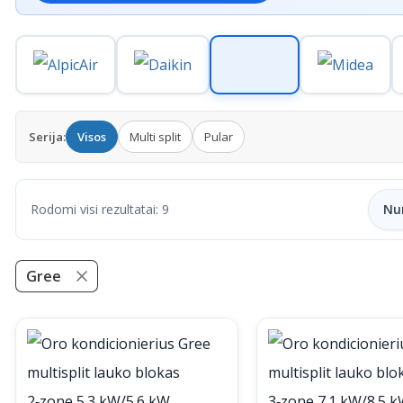
Serija:
Visos
Multi split
Pular
Rodomi visi rezultatai: 9
Gree