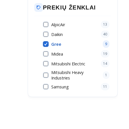
PREKIŲ ŽENKLAI
AlpicAir
13
Daikin
40
Gree
9
Midea
19
Mitsubishi Electric
14
Mitsubishi Heavy
1
Industries
Samsung
11