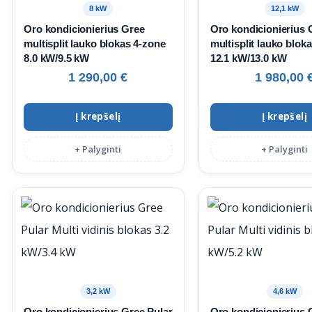
8 kW
12,1 kW
Oro kondicionierius Gree
Oro kondicionierius 
multisplit lauko blokas 4‑zone
multisplit lauko blok
8.0 kW/9.5 kW
12.1 kW/13.0 kW
1 290,00
€
1 980,00
Į krepšelį
Į krepšelį
+ Palyginti
+ Palyginti
3,2 kW
4,6 kW
Oro kondicionierius Gree Pular
Oro kondicionierius 