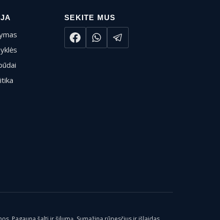
IJA
SEKITE MUS
tymas
syklės
būdai
itika
os. Pagauna šaltį ir šilumą. Sumažina rūpesčius ir išlaidas.