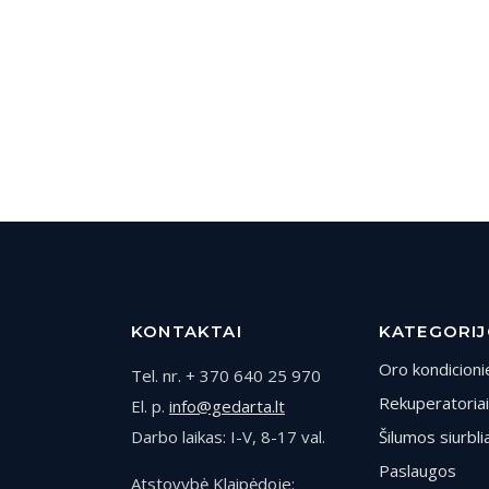
KONTAKTAI
KATEGORI
Oro kondicionie
Tel. nr. + 370 640 25 970
Rekuperatoriai
El. p.
info@gedarta.lt
Darbo laikas: I-V, 8-17 val.
Šilumos siurblia
Paslaugos
Atstovybė Klaipėdoje: