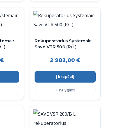
stemair
Rekuperatorius Systemair
/L)
Save VTR 500 (R/L)
€
2 982,00
€
Į krepšelį
+ Palyginti