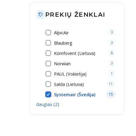
PREKIŲ ŽENKLAI
AlpicAir
3
Blauberg
3
Komfovent (Lietuva)
8
Norwian
3
PAUL (Vokietija)
1
Salda (Lietuva)
11
Systemair (Švedija)
15
daugiau
(
2
)