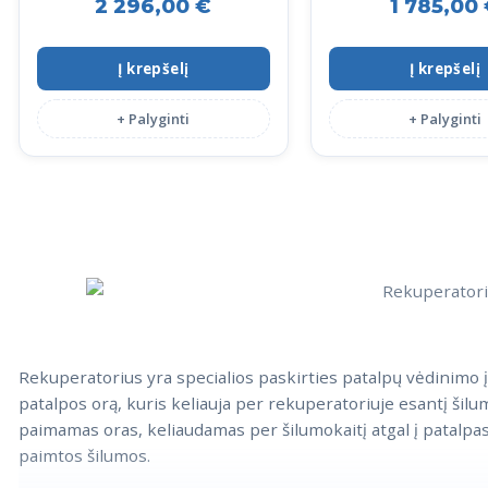
2 296,00
€
1 785,00
Į krepšelį
Į krepšelį
+ Palyginti
+ Palyginti
Rekuperatorius yra specialios paskirties patalpų vėdinimo
patalpos orą, kuris keliauja per rekuperatoriuje esantį šilumo
paimamas oras, keliaudamas per šilumokaitį atgal į patalpas,
paimtos šilumos.