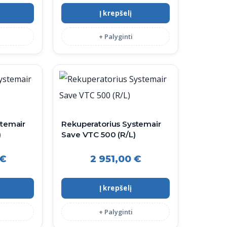
Į krepšelį
+ Palyginti
stemair
Rekuperatorius Systemair
)
Save VTC 500 (R/L)
€
2 951,00
€
Į krepšelį
+ Palyginti