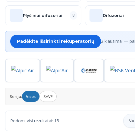
8
Plyšiniai difuzoriai
Difuzoriai
2 klausimai — pa
Padėkite išsirinkti rekuperatorių
Serija:
Visos
SAVE
Rodomi visi rezultatai: 15