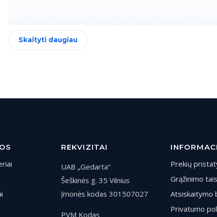
Toks patalpų vėdinimas neiššvaisto patalpų šilumos ir leid
išlaidas. Šiandieniniai būstai turi daug kambarių, koridorių, k
Skaityti daugiau
drėgmė ir formuotis pelėsis.
Drėgmė atsiranda švarinant namų aplinką, naudojant dušą, 
ventiliacijos ženklai yra kondensatas ant langų. Gali atsira
ant lubų. Patalpas vėdinti būtina, nes tinkamas ir subalans
suteikia daugiau dienos metu reikalingos energijos, pageri
kadangi gaunama pakankamai deguonies.
JOS
REKVIZITAI
INFORMAC
riai
Prekių prista
UAB „Gedarta”
Grąžinimo tai
Šeškinės g. 35 Vilnius
i
Įmonės kodas 301507027
Atsiskaitymo 
Privatumo pol
PVM Kodas