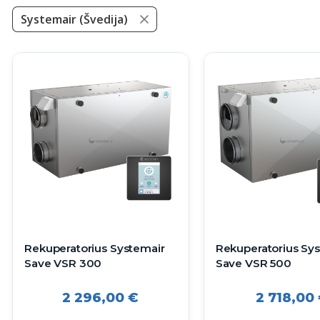
Systemair (Švedija)
Rekuperatorius Systemair
Rekuperatorius Sy
Save VSR 300
Save VSR 500
2 296,00
€
2 718,00