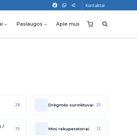
Kontaktai
ai
Paslaugos
Apie mus
28
25
Drėgmės surinktuvai
 /
15
12
Mini rekuperatoriai