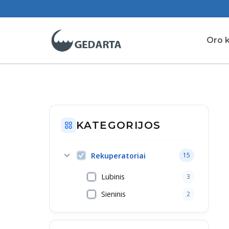
Skip
to
content
Oro k
KATEGORIJOS
Rekuperatoriai
15
Lubinis
3
Sieninis
2