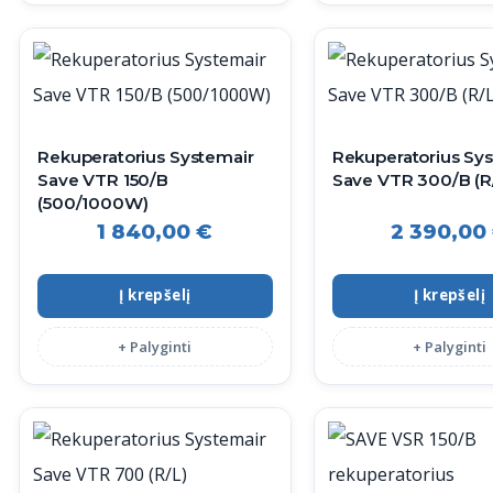
Rekuperatorius Systemair
Rekuperatorius Sy
Save VTR 150/B
Save VTR 300/B (R
(500/1000W)
1 840,00
€
2 390,00
Į krepšelį
Į krepšelį
+ Palyginti
+ Palyginti