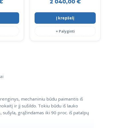
€
2 040,00
€
Į krepšelį
+ Palyginti
 įrenginys, mechaniniu būdu paimantis iš
kaitį ir jį sušildo. Tokiu būdu iš lauko
 sušyla, grąžindamas iki 90 proc. iš patalpų