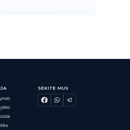
žia sumenkinti patalpų šildymo
ampų ir kitų vietų, kuriose gali atsirasti
netgi kvėpuojant. Pirmiausi blogos
sti juodų taškelių kambario kampuose, taip pat
uotas patalpų vėdinimas pašalina teršalus,
na miego kokybę ir nuotaiką,
IJA
SEKITE MUS
tymas
syklės
būdai
itika