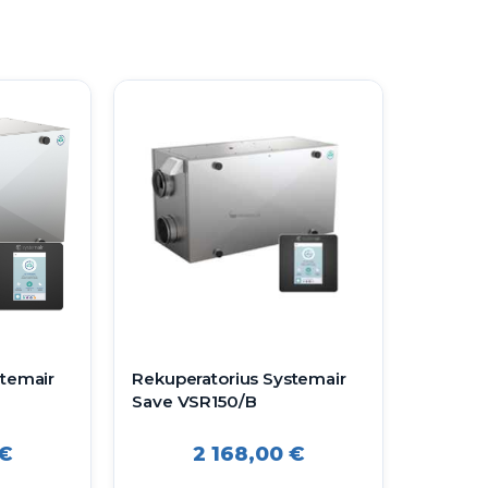
stemair
Rekuperatorius Systemair
Save VSR150/B
€
2 168,00
€