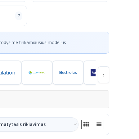
7
rodysime tinkamiausius modelius
›
Electrolux