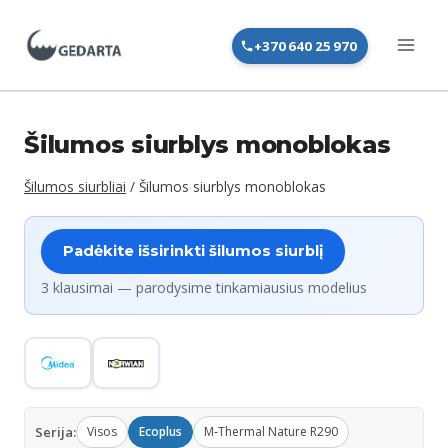
Skip
to
+370 640 25 970
content
Šilumos siurblys monoblokas
Šilumos siurbliai
/
Šilumos siurblys monoblokas
Padėkite išsirinkti šilumos siurblį
3 klausimai — parodysime tinkamiausius modelius
Serija:
Visos
Ecoplus
M‑Thermal Nature R290