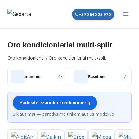
Skip
to
+370 640 25 970
content
Oro kondicionieriai multi-split
Oro kondicionieriai
/
Oro kondicionieriai multi-split
48
7
Sieninis
Kasetinis
Padėkite išsirinkti kondicionierių
3 klausimai — parodysime tinkamiausius modelius