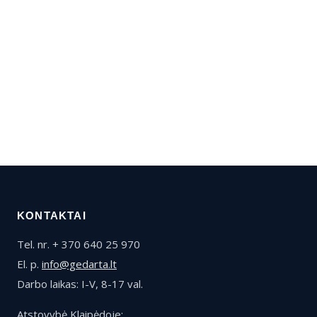
KONTAKTAI
Tel. nr. + 370 640 25 970
El. p.
info@gedarta.lt
Darbo laikas: I-V, 8-17 val.
Atstovybė Klaipėdoje: