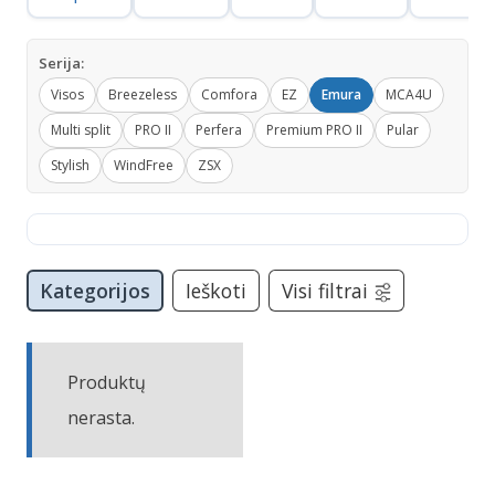
Serija:
Visos
Breezeless
Comfora
EZ
Emura
MCA4U
Multi split
PRO II
Perfera
Premium PRO II
Pular
Stylish
WindFree
ZSX
Kategorijos
Ieškoti
Visi filtrai
Produktų
nerasta.