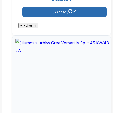
Į krepšelį
+ Palyginti