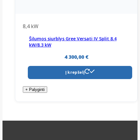
8,4 kW
Šilumos siurblys Gree Versati IV Split 8.4
kW/8.3 kW
4 300,00
€
Į krepšelį
+ Palyginti