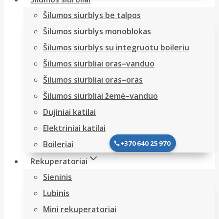
Šilumos siurblys be talpos
Šilumos siurblys monoblokas
Šilumos siurblys su integruotu boileriu
Šilumos siurbliai oras–vanduo
Šilumos siurbliai oras–oras
Šilumos siurbliai žemė–vanduo
Dujiniai katilai
Elektriniai katilai
+370 640 25 970
Boileriai
Rekuperatoriai
Sieninis
Lubinis
Mini rekuperatoriai