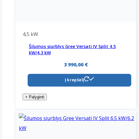
4,5 kW
Šilumos siurblys Gree Versati IV Split 4.5
kW/4.3 kW
3 990,00
€
Į krepšelį
+ Palyginti