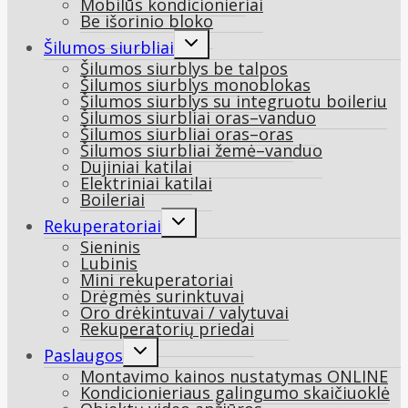
Mobilūs kondicionieriai
Be išorinio bloko
Toggle
Šilumos siurbliai
child
Šilumos siurblys be talpos
menu
Šilumos siurblys monoblokas
Šilumos siurblys su integruotu boileriu
Šilumos siurbliai oras–vanduo
Šilumos siurbliai oras–oras
Šilumos siurbliai žemė–vanduo
Dujiniai katilai
Elektriniai katilai
Boileriai
Toggle
Rekuperatoriai
child
Sieninis
menu
Lubinis
Mini rekuperatoriai
Drėgmės surinktuvai
Oro drėkintuvai / valytuvai
Rekuperatorių priedai
Toggle
Paslaugos
child
Montavimo kainos nustatymas ONLINE
menu
Kondicionieriaus galingumo skaičiuoklė