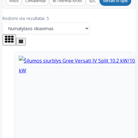
Visos
ClimateHub
M-Thermal Arctic
SDC
Versati IV Split
Rodomi visi rezultatai: 5