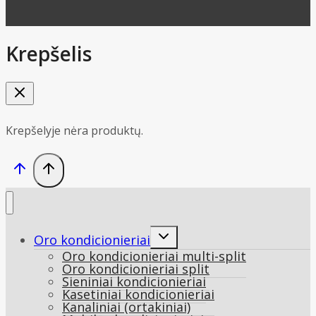
Krepšelis
Krepšelyje nėra produktų.
Toggle
Oro kondicionieriai
child
Oro kondicionieriai multi-split
menu
Oro kondicionieriai split
Sieniniai kondicionieriai
Kasetiniai kondicionieriai
Kanaliniai (ortakiniai)