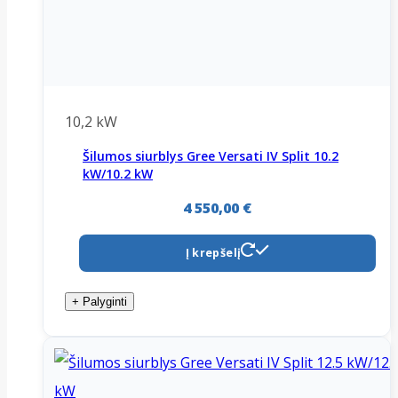
10,2 kW
Šilumos siurblys Gree Versati IV Split 10.2
kW/10.2 kW
4 550,00
€
Į krepšelį
+ Palyginti