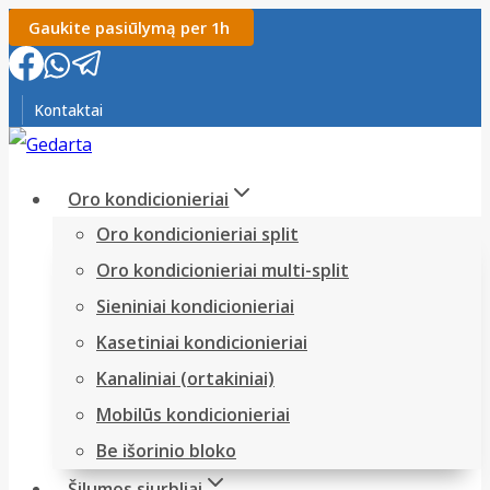
Skip
Gaukite pasiūlymą per 1h
to
content
Kontaktai
Oro kondicionieriai
Oro kondicionieriai split
Oro kondicionieriai multi-split
Sieniniai kondicionieriai
Kasetiniai kondicionieriai
Kanaliniai (ortakiniai)
Mobilūs kondicionieriai
Be išorinio bloko
Šilumos siurbliai