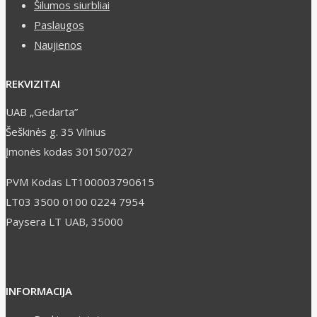
Šilumos siurbliai
Paslaugos
Naujienos
REKVIZITAI
UAB „Gedarta”
Šeškinės g. 35 Vilnius
Įmonės kodas 301507027
PVM Kodas LT100003790615
LT03 3500 0100 0224 7954
Paysera LT UAB, 35000
INFORMACIJA