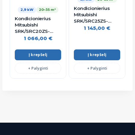
Kondicionierius
2,9 kW
20–35 m²
Mitsubishi
Kondicionierius
SRK/SRC25ZS-
Mitsubishi
WT/B 3,1/4,5kW
1 145,00
€
SRK/SRC20ZS-
R32
WT/B 2,9/4,3kW
1 066,00
€
R32
Į krepšelį
Į krepšelį
+ Palyginti
+ Palyginti