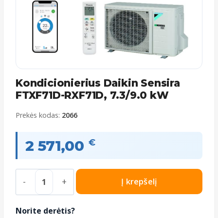
Kondicionierius Daikin Sensira
FTXF71D-RXF71D, 7.3/9.0 kW
Prekės kodas:
2066
2 571,00
€
produkto
Į krepšelį
kiekis:
Kondicionierius
Norite derėtis?