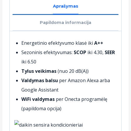
Aprašymas
Papildoma informacija
Energetinio efektyvumo klasė iki
A++
Sezoninis efektyvumas:
SCOP
iki 4.30,
SEER
iki 6.50
Tylus veikimas
(nuo 20 dB(A))
Valdymas balsu
per Amazon Alexa arba
Google Assistant
WiFi valdymas
per Onecta programėlę
(papildoma opcija)