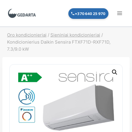
Skip
to
+370 640 25 970
content
Oro kondicionieriai
/
Sieniniai kondicionieriai
/
Kondicionierius Daikin Sensira FTXF71D-RXF71D,
7.3/9.0 kW