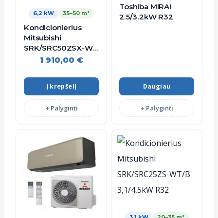
Toshiba MIRAI
6,2 kW
35–50 m²
2.5/3.2kW R32
Kondicionierius
Mitsubishi
SRK/SRC50ZSX-W
6,2/8,2kW R32
1 910,00
€
Į krepšelį
Daugiau
+ Palyginti
+ Palyginti
3,1 kW
20–35 m²