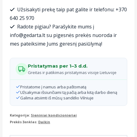
Daikin
Užsisakyti prekę taip pat galite ir telefonu: +370
Sensira
640 25 970
FTXF71D-
Radote pigiau? Parašykite mums į
RXF71D,
info@gedarta.lt su pigesnės prekės nuoroda ir
7.3/9.0
mes pateiksime Jums geresnį pasiūlymą!
kW
Pristatymas per 1–3 d.d.
Greitas ir patikimas pristatymas visoje Lietuvoje
Pristatome į namus arba paštomatą
Užsakymai išsiunčiami tą pačią arba kitą darbo dieną
Galima atsiimti iš mūsų sandėlio Vilniuje
Kategorija:
Sieniniai kondicionieriai
Prekės ženklas:
Daikin